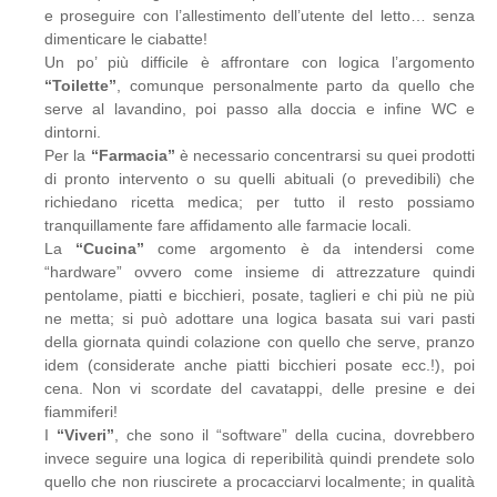
e proseguire con l’allestimento dell’utente del letto… senza
dimenticare le ciabatte!
Un po’ più difficile è affrontare con logica l’argomento
“Toilette”
, comunque personalmente parto da quello che
serve al lavandino, poi passo alla doccia e infine WC e
dintorni.
Per la
“Farmacia”
è necessario concentrarsi su quei prodotti
di pronto intervento o su quelli abituali (o prevedibili) che
richiedano ricetta medica; per tutto il resto possiamo
tranquillamente fare affidamento alle farmacie locali.
La
“Cucina”
come argomento è da intendersi come
“hardware” ovvero come insieme di attrezzature quindi
pentolame, piatti e bicchieri, posate, taglieri e chi più ne più
ne metta; si può adottare una logica basata sui vari pasti
della giornata quindi colazione con quello che serve, pranzo
idem (considerate anche piatti bicchieri posate ecc.!), poi
cena. Non vi scordate del cavatappi, delle presine e dei
fiammiferi!
I
“Viveri”
, che sono il “software” della cucina, dovrebbero
invece seguire una logica di reperibilità quindi prendete solo
quello che non riuscirete a procacciarvi localmente; in qualità