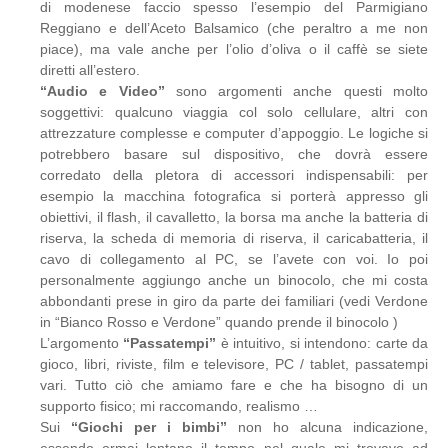
di modenese faccio spesso l’esempio del Parmigiano
Reggiano e dell’Aceto Balsamico (che peraltro a me non
piace), ma vale anche per l’olio d’oliva o il caffè se siete
diretti all’estero.
“Audio e Video”
sono argomenti anche questi molto
soggettivi: qualcuno viaggia col solo cellulare, altri con
attrezzature complesse e computer d’appoggio. Le logiche si
potrebbero basare sul dispositivo, che dovrà essere
corredato della pletora di accessori indispensabili: per
esempio la macchina fotografica si porterà appresso gli
obiettivi, il flash, il cavalletto, la borsa ma anche la batteria di
riserva, la scheda di memoria di riserva, il caricabatteria, il
cavo di collegamento al PC, se l’avete con voi. Io poi
personalmente aggiungo anche un binocolo, che mi costa
abbondanti prese in giro da parte dei familiari (vedi Verdone
in “Bianco Rosso e Verdone” quando prende il binocolo )
L’argomento
“Passatempi”
è intuitivo, si intendono: carte da
gioco, libri, riviste, film e televisore, PC / tablet, passatempi
vari. Tutto ciò che amiamo fare e che ha bisogno di un
supporto fisico; mi raccomando, realismo …
Sui
“Giochi per i bimbi”
non ho alcuna indicazione,