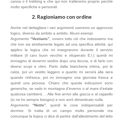
canoa o il trekking e che qui non tratteremo proprio perché
molto specifiche e personali.
2. Ragioniamo con ordine
Anche nel dettagliare i vari argomenti useremo un approccio
logico, diverso da ambito a ambito. Alcuni esempi.
Argomento
“Vestiario”
, ovvero tutto ciò che indossiamo ma
che non sia strettamente legato ad una specifica attività: qui
applico la logica che mi insegnarono durante il servizio
militare (il caro buon vecchio e vituperato E.I.) quindi mi
immagino di dovermi vestire dopo una doccia, e di farlo con
diversi scopi e climi. Parto dalla biancheria intima, poi le
calze, poi un vestito leggero e quanto mi servirà alla sera
quando rinfresca, poi mi immagino una giornata fresca e
quindi una piovosa. Chiaro che queste indicazioni sono
generiche, se vado in montagna d’inverno o al mare d’estate
qualcosa cambierà ... Alla fine arrivo alla giacca e al cappello
(io ne ho sempre bisogno) e non avrò dimenticato nulla.
Argomento
“Notte”
, quindi le cose indispensabili per
dormire. Si tratta di un campo molto personale ma
comunque la logica ci dice di partire dall’allestimento del letto