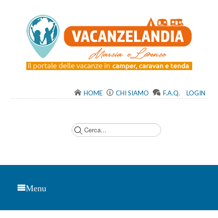
HOME
CHI SIAMO
F.A.Q.
LOGIN
C
e
r
c
a
.
.
.
Menu