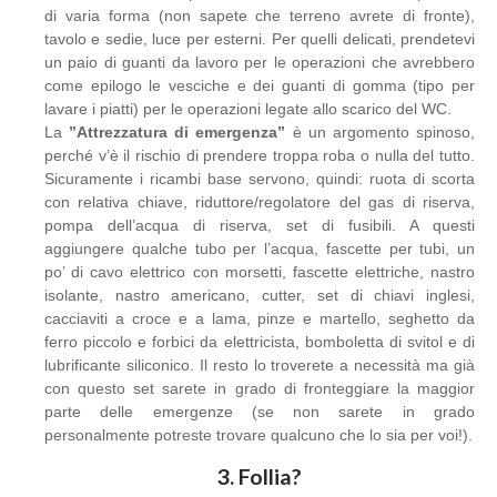
di varia forma (non sapete che terreno avrete di fronte),
tavolo e sedie, luce per esterni. Per quelli delicati, prendetevi
un paio di guanti da lavoro per le operazioni che avrebbero
come epilogo le vesciche e dei guanti di gomma (tipo per
lavare i piatti) per le operazioni legate allo scarico del WC.
La
”Attrezzatura di emergenza”
è un argomento spinoso,
perché v’è il rischio di prendere troppa roba o nulla del tutto.
Sicuramente i ricambi base servono, quindi: ruota di scorta
con relativa chiave, riduttore/regolatore del gas di riserva,
pompa dell’acqua di riserva, set di fusibili. A questi
aggiungere qualche tubo per l’acqua, fascette per tubi, un
po’ di cavo elettrico con morsetti, fascette elettriche, nastro
isolante, nastro americano, cutter, set di chiavi inglesi,
cacciaviti a croce e a lama, pinze e martello, seghetto da
ferro piccolo e forbici da elettricista, bomboletta di svitol e di
lubrificante siliconico. Il resto lo troverete a necessità ma già
con questo set sarete in grado di fronteggiare la maggior
parte delle emergenze (se non sarete in grado
personalmente potreste trovare qualcuno che lo sia per voi!).
3. Follia?