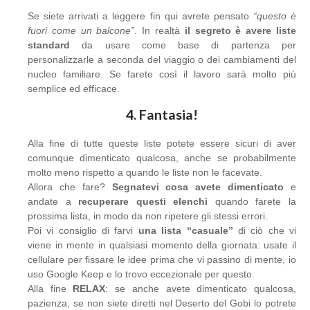
Se siete arrivati a leggere fin qui avrete pensato
“questo è
fuori come un balcone”
. In realtà
il segreto è avere liste
standard
da usare come base di partenza per
personalizzarle a seconda del viaggio o dei cambiamenti del
nucleo familiare. Se farete così il lavoro sarà molto più
semplice ed efficace.
4. Fantasia!
Alla fine di tutte queste liste potete essere sicuri di aver
comunque dimenticato qualcosa, anche se probabilmente
molto meno rispetto a quando le liste non le facevate.
Allora che fare?
Segnatevi cosa avete dimenticato
e
andate a
recuperare questi elenchi
quando farete la
prossima lista, in modo da non ripetere gli stessi errori.
Poi vi consiglio di farvi
una lista “casuale”
di ciò che vi
viene in mente in qualsiasi momento della giornata: usate il
cellulare per fissare le idee prima che vi passino di mente, io
uso Google Keep e lo trovo eccezionale per questo.
Alla fine
RELAX
: se anche avete dimenticato qualcosa,
pazienza, se non siete diretti nel Deserto del Gobi lo potrete