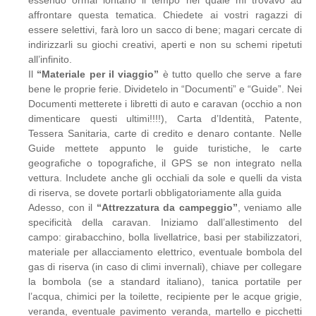
essendo ormai lontano il tempo nel quale mi trovavo ad
affrontare questa tematica. Chiedete ai vostri ragazzi di
essere selettivi, farà loro un sacco di bene; magari cercate di
indirizzarli su giochi creativi, aperti e non su schemi ripetuti
all’infinito.
Il
“Materiale per il viaggio”
è tutto quello che serve a fare
bene le proprie ferie. Dividetelo in “Documenti” e “Guide”. Nei
Documenti metterete i libretti di auto e caravan (occhio a non
dimenticare questi ultimi!!!!), Carta d’Identità, Patente,
Tessera Sanitaria, carte di credito e denaro contante. Nelle
Guide mettete appunto le guide turistiche, le carte
geografiche o topografiche, il GPS se non integrato nella
vettura. Includete anche gli occhiali da sole e quelli da vista
di riserva, se dovete portarli obbligatoriamente alla guida
Adesso, con il
“Attrezzatura da campeggio”
, veniamo alle
specificità della caravan. Iniziamo dall’allestimento del
campo: girabacchino, bolla livellatrice, basi per stabilizzatori,
materiale per allacciamento elettrico, eventuale bombola del
gas di riserva (in caso di climi invernali), chiave per collegare
la bombola (se a standard italiano), tanica portatile per
l’acqua, chimici per la toilette, recipiente per le acque grigie,
veranda, eventuale pavimento veranda, martello e picchetti