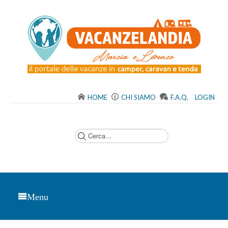
HOME
CHI SIAMO
F.A.Q.
LOGIN
C
e
r
c
a
.
.
.
Menu