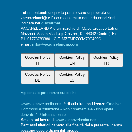
Tutti i contenuti di questo portale sono di proprietà di
vacanzelandi@ e l'uso è consentito come da condizioni
indicate nel
disclaimer
VACANZELANDIA è un marchio di: MaLo Creative Lab di
Mazzoni Marzia Via Luigi Galvani, 9 - 44042 Cento (FE)
P.I. 01773780380 - C.F. MZZMRZ66M70C469O -
email:
info@vacanzelandia.com
Cookies Policy
Cookies Policy
Cookies Policy
IT
EN
FR
Cookies Policy
Cookies Policy
DE
ES
Aggiorna le preferenze sui cookie
www.vacanzelandia.com
è distribuito con Licenza
Creative
Commons Attribuzione - Non commerciale - Non opere
derivate 4.0 Internazionale
.
Basato sul lavoro di
www.vacanzelandia.com
.
Permessi ulteriori rispetto alle finalità della presente licenza
possono essere disponibili presso