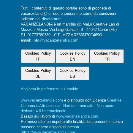
Tutti i contenuti di questo portale sono di proprietà di
vacanzelandi@ e l'uso è consentito come da condizioni
indicate nel
disclaimer
VACANZELANDIA è un marchio di: MaLo Creative Lab di
Mazzoni Marzia Via Luigi Galvani, 9 - 44042 Cento (FE)
P.I. 01773780380 - C.F. MZZMRZ66M70C469O -
email:
info@vacanzelandia.com
Cookies Policy
Cookies Policy
Cookies Policy
IT
EN
FR
Cookies Policy
Cookies Policy
DE
ES
Aggiorna le preferenze sui cookie
www.vacanzelandia.com
è distribuito con Licenza
Creative
Commons Attribuzione - Non commerciale - Non opere
derivate 4.0 Internazionale
.
Basato sul lavoro di
www.vacanzelandia.com
.
Permessi ulteriori rispetto alle finalità della presente licenza
possono essere disponibili presso
https://www.vacanzelandia.com