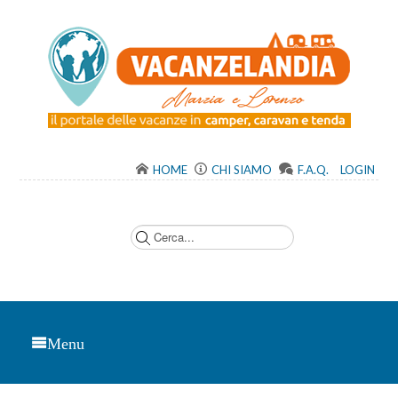
HOME
CHI SIAMO
F.A.Q.
LOGIN
C
e
r
c
a
.
.
.
Menu