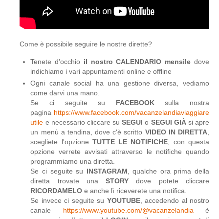
Come è possibile seguire le nostre dirette?
Tenete d'occhio
il nostro CALENDARIO mensile
dove
indichiamo i vari appuntamenti online e offline
Ogni canale social ha una gestione diversa, vediamo
come darvi una mano.
Se ci seguite su
FACEBOOK
sulla nostra
pagina
https://www.facebook.com/vacanzelandiaviaggiare
utile
e necessario cliccare su
SEGUI
o
SEGUI GIÀ
si apre
un menù a tendina, dove c'è scritto
VIDEO IN DIRETTA
,
scegliete l'opzione
TUTTE LE NOTIFICHE
; con questa
opzione verrete avvisati attraverso le notifiche quando
programmiamo una diretta.
Se ci seguite su
INSTAGRAM
, qualche ora prima della
diretta trovate una
STORY
dove potete cliccare
RICORDAMELO
e anche lì riceverete una notifica.
Se invece ci seguite su
YOUTUBE
, accedendo al nostro
canale
https://www.youtube.com/@vacanzelandia
è