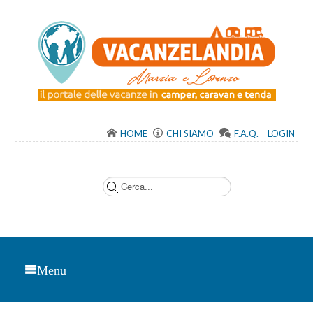
HOME
CHI SIAMO
F.A.Q.
LOGIN
C
e
r
c
a
.
.
.
Menu