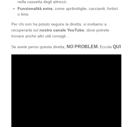
nella cassetta degli attrezzi.
Funzionalità extra
, come apribottiglie, cacciaviti, forbici
o lime.
Per chi non ha potuto seguire la diretta, vi invitiamo a
recuperarla sul
nostro canale YouTube
, dove potrete
trovare anche altri utili consigli...
NO PROBLEM.
QUI
Se avete perso questa diretta,
Eccola