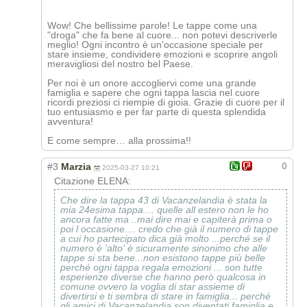
Wow! Che bellissime parole! Le tappe come una
"droga" che fa bene al cuore... non potevi descriverle
meglio! Ogni incontro è un'occasione speciale per
stare insieme, condividere emozioni e scoprire angoli
meravigliosi del nostro bel Paese.
Per noi è un onore accogliervi come una grande
famiglia e sapere che ogni tappa lascia nel cuore
ricordi preziosi ci riempie di gioia. Grazie di cuore per il
tuo entusiasmo e per far parte di questa splendida
avventura!
E come sempre… alla prossima!!
0
#3
Marzia
2025-03-27 10:21
Citazione ELENA:
Che dire la tappa 43 di Vacanzelandia è stata la
mia 24esima tappa.... quelle all estero non le ho
ancora fatte ma ..mai dire mai e capiterà prima o
poi l occasione.... credo che già il numero di tappe
a cui ho partecipato dica già molto ...perché se il
numero è 'alto' è sicuramente sinonimo che alle
tappe si sta bene...non esistono tappe più belle
perché ogni tappa regala emozioni ... son tutte
esperienze diverse che hanno però qualcosa in
comune ovvero la voglia di star assieme di
divertirsi e ti sembra di stare in famiglia... perché
gli amici di Vacanzelandia son diventati famiglia e