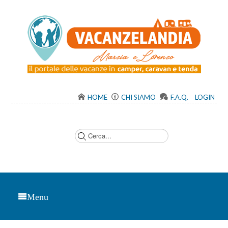
HOME
CHI SIAMO
F.A.Q.
LOGIN
C
e
r
c
a
.
.
.
Menu