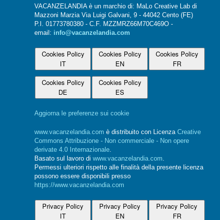
VACANZELANDIA è un marchio di: MaLo Creative Lab di
Mazzoni Marzia Via Luigi Galvani, 9 - 44042 Cento (FE)
P.I. 01773780380 - C.F. MZZMRZ66M70C469O -
email:
info@vacanzelandia.com
Cookies Policy
Cookies Policy
Cookies Policy
IT
EN
FR
Cookies Policy
Cookies Policy
DE
ES
Aggiorna le preferenze sui cookie
www.vacanzelandia.com
è distribuito con Licenza
Creative
Commons Attribuzione - Non commerciale - Non opere
derivate 4.0 Internazionale
.
Basato sul lavoro di
www.vacanzelandia.com
.
Permessi ulteriori rispetto alle finalità della presente licenza
possono essere disponibili presso
https://www.vacanzelandia.com
Privacy Policy
Privacy Policy
Privacy Policy
IT
EN
FR