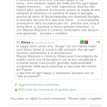
bene...non esistono tappe più belle perché ogni tappa
regala emozioni ... son tutte esperienze diverse che
hanno però qualcosa in comune ovvero la voglia di star
assieme di divertirsi e ti sembra di stare in famiglia...
perché gli amici di Vacanzelandia son diventati famiglia
e ovunque sei con loro stai solo bene.... e sicuramente
arriveranno altre occasioni per noi...perché una cosa è
certa dove si sta bene si torna sempre volentieri...e
con Marzia Mazzoni e Lorenzo Gnaccarini star bene è
una garanzia... provare x credere
+1
#1
Elena
2025-02-26 13:53
le tappe sono come una "droga" ma non fanno male!...
anzi fanno bene al cuore e alle amicizie che ad ogni
incontro aumentano e si accrescono!
Marzia Mazzoni e Lorenzo Gnaccarini ti accolgono da
subito come uno di famiglia e con la loro semplicità e
umanità fanno trascorrere giornate indimenticabili
scoprendo delle perle preziose e nascoste del nostro
bel Paese!
e alla fine di ogni tappa ci salutiamo sempre con un
"alla prossima!!"
Aggiorna elenco commenti
RSS feed dei commenti di questo post.
You have no rights to post comments. Please login o register
JComments