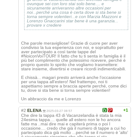
ovunque sei con loro stai solo bene.... e
sicuramente arriveranno altre occasioni per
noi...perché una cosa è certa dove si sta bene si
torna sempre volentieri...e con Marzia Mazzoni e
Lorenzo Gnaccarini star bene è una garanzia...
provare x credere
Che parole meravigliose! Grazie di cuore per aver
condiviso la tua esperienza con noi, e soprattutto per
aver partecipato a così tante tappe del
#NoiconVoiTOUR! Il fatto che tu ti senta in famiglia è il
più bel complimento che potessimo ricevere, perché è
proprio questo lo spirito che vogliamo trasmettere:
stare insieme, divertirsi e creare ricordi indimenticabili.
E chissà... magari presto arriverà anche l’occasione
per una tappa all’estero! Nel frattempo, noi ti
aspettiamo sempre a braccia aperte perché, come dici
tu, dove si sta bene si torna sempre volentieri!
Un abbraccio da me e Lorenzo
+1
#2
ELENA
2025-03-27 08:57
Che dire la tappa 43 di Vacanzelandia è stata la mia
24esima tappa.... quelle all estero non le ho ancora
fatte ma ..mai dire mai e capiterà prima o poi l
occasione.... credo che già il numero di tappe a cui ho
partecipato dica già molto ...perché se il numero è 'alto'
è sicuramente sinonimo che alle tappe si sta