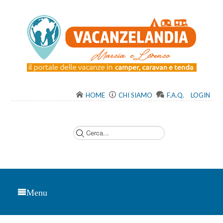
HOME
CHI SIAMO
F.A.Q.
LOGIN
C
e
r
c
a
.
.
.
Menu