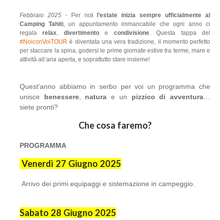
Febbraio 2025
- Per no
i l’estate inizia sempre ufficialmente al
Camping Tahiti
, un appuntamento immancabile che ogni anno ci
regala
relax
,
divertimento
e
condivisione
. Questa tappa del
#NoiconVoiTOUR
è diventata una vera tradizione, il momento perfetto
per staccare la spina, godersi le prime giornate estive tra terme, mare e
attività all’aria aperta, e soprattutto stare insieme!
Quest'anno abbiamo in serbo per voi un programma che
unisce
benessere
,
natura
e un
pizzico di avventura
…
siete pronti?
Che cosa faremo?
PROGRAMMA
Venerdì 27 Giugno 2025
Arrivo dei primi equipaggi e sistemazione in campeggio.
Sabato 28 Giugno 2025