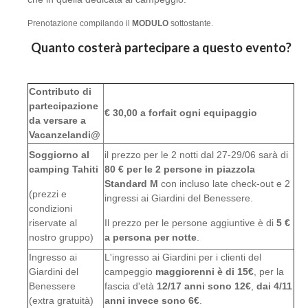
Prenotazione compilando il
MODULO
sottostante.
Quanto costerà partecipare a questo evento?
Contributo di
partecipazione
€ 30,00 a forfait ogni equipaggio
da versare a
Vacanzelandi@
Soggiorno al
il prezzo per le 2 notti dal 27-29/06 sarà di
camping Tahiti
80 € per le 2 persone in piazzola
Standard M
con incluso late check-out e 2
(prezzi e
ingressi ai Giardini del Benessere.
condizioni
riservate al
Il prezzo per le persone aggiuntive è di
5 €
nostro gruppo)
a persona per notte
.​
Ingresso ai
L'ingresso ai Giardini per i clienti del
Giardini del
campeggio
maggiorenni è di 15€
, per la
Benessere
fascia d'età
12/17 anni sono 12€
,
dai 4/11
(extra gratuità)
anni invece sono 6€
.