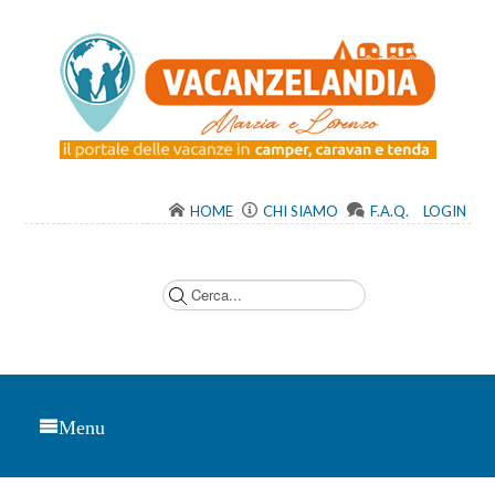
HOME
CHI SIAMO
F.A.Q.
LOGIN
C
e
r
c
a
.
.
.
Menu