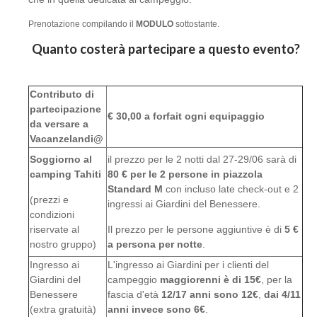
Prenotazione compilando il
MODULO
sottostante.
Quanto costerà partecipare a questo evento?
Contributo di
partecipazione
€ 30,00 a forfait ogni equipaggio
da versare a
Vacanzelandi@
Soggiorno al
il prezzo per le 2 notti dal 27-29/06 sarà di
camping Tahiti
80 € per le 2 persone in piazzola
Standard M
con incluso late check-out e 2
(prezzi e
ingressi ai Giardini del Benessere.
condizioni
riservate al
Il prezzo per le persone aggiuntive è di
5 €
nostro gruppo)
a persona per notte
.​
Ingresso ai
L'ingresso ai Giardini per i clienti del
Giardini del
campeggio
maggiorenni è di 15€
, per la
Benessere
fascia d'età
12/17 anni sono 12€
,
dai 4/11
(extra gratuità)
anni invece sono 6€
.