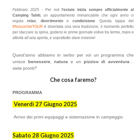
Febbraio 2025
- Per no
i l’estate inizia sempre ufficialmente al
Camping Tahiti
, un appuntamento immancabile che ogni anno ci
regala
relax
,
divertimento
e
condivisione
. Questa tappa del
#NoiconVoiTOUR
è diventata una vera tradizione, il momento perfetto
per staccare la spina, godersi le prime giornate estive tra terme, mare e
attività all’aria aperta, e soprattutto stare insieme!
Quest'anno abbiamo in serbo per voi un programma che
unisce
benessere
,
natura
e un
pizzico di avventura
…
siete pronti?
Che cosa faremo?
PROGRAMMA
Venerdì 27 Giugno 2025
Arrivo dei primi equipaggi e sistemazione in campeggio.
Sabato 28 Giugno 2025