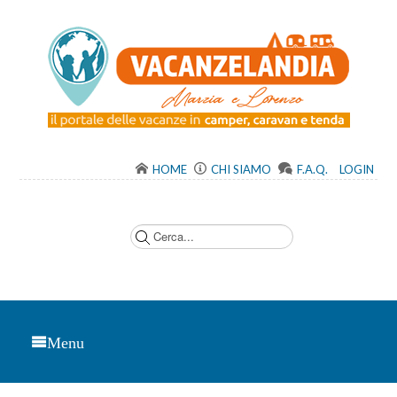
HOME
CHI SIAMO
F.A.Q.
LOGIN
C
e
r
c
a
.
.
.
Menu