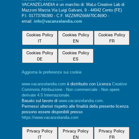
VACANZELANDIA è un marchio di: MaLo Creative Lab di
Mazzoni Marzia Via Luigi Galvani, 9 - 44042 Cento (FE)
P.I. 01773780380 - C.F. MZZMRZ66M70C469O -
email:
info@vacanzelandia.com
Cookies Policy
Cookies Policy
Cookies Policy
IT
EN
FR
Cookies Policy
Cookies Policy
DE
ES
Aggiorna le preferenze sui cookie
www.vacanzelandia.com
è distribuito con Licenza
Creative
Commons Attribuzione - Non commerciale - Non opere
derivate 4.0 Internazionale
.
Basato sul lavoro di
www.vacanzelandia.com
.
Permessi ulteriori rispetto alle finalità della presente licenza
possono essere disponibili presso
https://www.vacanzelandia.com
Privacy Policy
Privacy Policy
Privacy Policy
IT
EN
FR