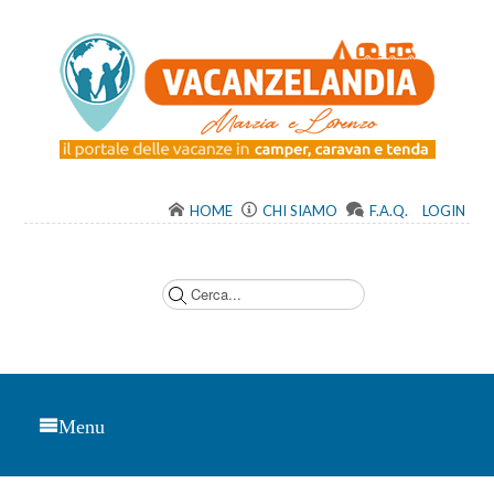
HOME
CHI SIAMO
F.A.Q.
LOGIN
C
e
r
c
a
.
.
.
Menu