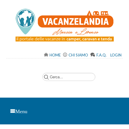
HOME
CHI SIAMO
F.A.Q.
LOGIN
C
e
r
c
a
.
.
.
Menu