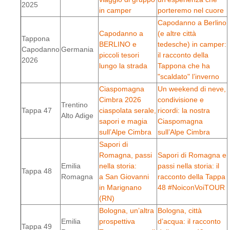
2025
in camper
porteremo nel cuore
Capodanno a Berlino
Capodanno a
(e altre città
Tappona
BERLINO e
tedesche) in camper:
Capodanno
Germania
piccoli tesori
il racconto della
2026
lungo la strada
Tappona che ha
"scaldato" l’inverno
Ciaspomagna
Un weekend di neve,
Cimbra 2026
condivisione e
Trentino
Tappa 47
ciaspolata serale,
ricordi: la nostra
Alto Adige
sapori e magia
Ciaspomagna
sull’Alpe Cimbra
sull’Alpe Cimbra
Sapori di
Romagna, passi
Sapori di Romagna e
Emilia
nella storia:
passi nella storia: il
Tappa 48
Romagna
a San Giovanni
racconto della Tappa
in Marignano
48 #NoiconVoiTOUR
(RN)
Bologna, un’altra
Bologna, città
Emilia
prospettiva
d’acqua: il racconto
Tappa 49