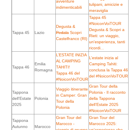
avventure
tulipani, amicizie e
indimenticabili
meraviglia
Tappa 45
#NoiconVoiTOUR
Degusta &
Degusta & Scopri a
Tappa 45
Lazio
Pedala
Scopri
Rieti: un viaggio,
Castelfranco (RI)
un'esperienza, tanti
ricordi...
L’ESTATE INIZIA
L’estate inizia al
AL CAMPING
Emilia
Camping Tahiti:
Tappa 46
TAHITI!
Romagna
conclusa la Tappa 46
Tappa 46 del
del #NoiconVoiTOUR
#NoiconVoiTOUR
Gran Tour della
Viaggio itinerante
Tappona
Polonia - Il racconto
in Camper: Gran
dell'Estate
Polonia
della Tappona
Tour della
2025
dell’Estate 2025
Polonia
#NoiconVoiTOUR
Gran Tour del
Gran Tour del
Tappona
Marocco -
Marocco 2025:
Autunno
Marocco
viaggio di gruppo
un’esperienza che