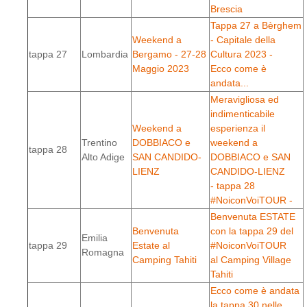
Brescia
Tappa 27 a Bèrghem
Weekend a
- Capitale della
tappa 27
Lombardia
Bergamo - 27-28
Cultura 2023 -
Maggio 2023
Ecco come è
andata...
Meravigliosa ed
indimenticabile
Weekend a
esperienza il
Trentino
DOBBIACO e
weekend a
tappa 28
Alto Adige
SAN CANDIDO-
DOBBIACO e SAN
LIENZ
CANDIDO-LIENZ
- tappa 28
#NoiconVoiTOUR -
Benvenuta ESTATE
Benvenuta
con la tappa 29 del
Emilia
tappa 29
Estate al
#NoiconVoiTOUR
Romagna
Camping Tahiti
al Camping Village
Tahiti
Ecco come è andata
la tappa 30 nelle