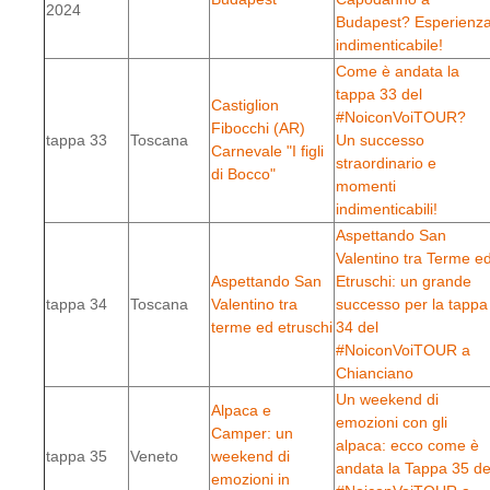
2024
Budapest? Esperienz
indimenticabile!
Come è andata la
tappa 33 del
Castiglion
#NoiconVoiTOUR?
Fibocchi (AR)
tappa 33
Toscana
Un successo
Carnevale "I figli
straordinario e
di Bocco"
momenti
indimenticabili!
Aspettando San
Valentino tra Terme e
Aspettando San
Etruschi: un grande
tappa 34
Toscana
Valentino tra
successo per la tappa
terme ed etruschi
34 del
#NoiconVoiTOUR a
Chianciano
Un weekend di
Alpaca e
emozioni con gli
Camper: un
alpaca: ecco come è
tappa 35
Veneto
weekend di
andata la Tappa 35 de
emozioni in