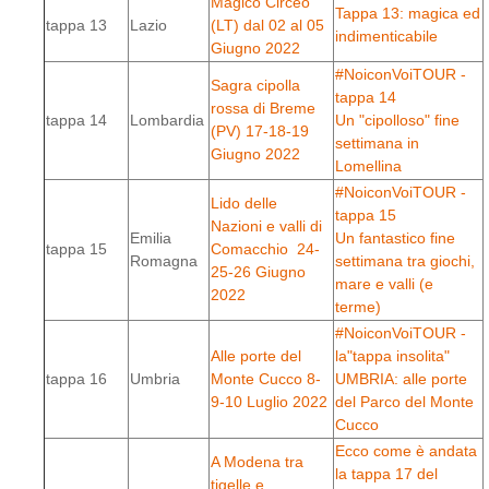
Magico Circeo
Tappa 13: magica ed
tappa 13
Lazio
(LT) dal 02 al 05
indimenticabile
Giugno 2022
#NoiconVoiTOUR -
Sagra cipolla
tappa 14
rossa di Breme
tappa 14
Lombardia
Un "cipolloso" fine
(PV) 17-18-19
settimana in
Giugno 2022
Lomellina
#NoiconVoiTOUR -
Lido delle
tappa 15
Nazioni e valli di
Emilia
Un fantastico fine
tappa 15
Comacchio 24-
Romagna
settimana tra giochi,
25-26 Giugno
mare e valli (e
2022
terme)
#NoiconVoiTOUR -
Alle porte del
la"tappa insolita"
tappa 16
Umbria
Monte Cucco 8-
UMBRIA: alle porte
9-10 Luglio 2022
del Parco del Monte
Cucco
Ecco come è andata
A Modena tra
la tappa 17 del
tigelle e