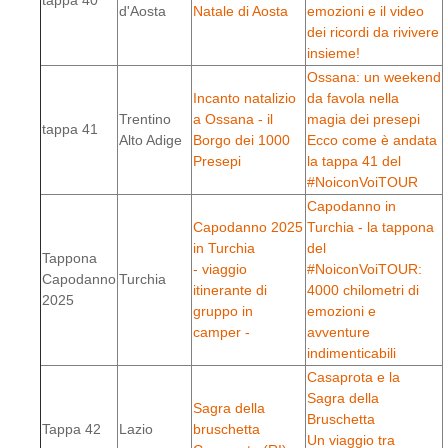
tappa 40
d'Aosta
Natale di Aosta
emozioni e il video
dei ricordi da rivivere
insieme!
Ossana: un weekend
Incanto natalizio
da favola nella
Trentino
a Ossana - il
magia dei presepi
tappa 41
Alto Adige
Borgo dei 1000
Ecco come è andata
Presepi
la tappa 41 del
#NoiconVoiTOUR
Capodanno in
Capodanno 2025
Turchia - la tappona
in Turchia
del
Tappona
- viaggio
#NoiconVoiTOUR:
Capodanno
Turchia
itinerante di
4000 chilometri di
2025
gruppo in
emozioni e
camper -
avventure
indimenticabili
Casaprota e la
Sagra della
Sagra della
Bruschetta
Tappa 42
Lazio
bruschetta
Un viaggio tra