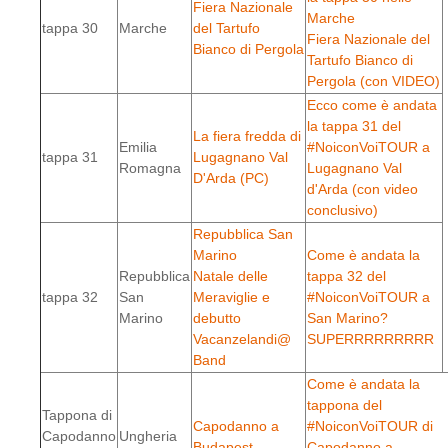
Fiera Nazionale
Marche
tappa 30
Marche
del Tartufo
Fiera Nazionale del
Bianco di Pergola
Tartufo Bianco di
Pergola (con VIDEO)
Ecco come è andata
la tappa 31 del
La fiera fredda di
Emilia
#NoiconVoiTOUR a
tappa 31
Lugagnano Val
Romagna
Lugagnano Val
D'Arda (PC)
d'Arda (con video
conclusivo)
Repubblica San
Marino
Come è andata la
Repubblica
Natale delle
tappa 32 del
tappa 32
San
Meraviglie e
#NoiconVoiTOUR a
Marino
debutto
San Marino?
Vacanzelandi@
SUPERRRRRRRRR
Band
Come è andata la
tappona del
Tappona di
Capodanno a
#NoiconVoiTOUR di
Capodanno
Ungheria
Budapest
Capodanno a