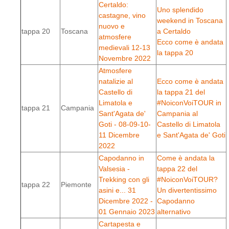
Certaldo:
Uno splendido
castagne, vino
weekend in Toscana
nuovo e
tappa 20
Toscana
a Certaldo
atmosfere
Ecco come è andata
medievali 12-13
la tappa 20
Novembre 2022
Atmosfere
natalizie al
Ecco come è andata
Castello di
la tappa 21 del
Limatola e
#NoiconVoiTOUR in
tappa 21
Campania
Sant'Agata de'
Campania al
Goti - 08-09-10-
Castello di Limatola
11 Dicembre
e Sant'Agata de' Goti
2022
Capodanno in
Come è andata la
Valsesia -
tappa 22 del
Trekking con gli
#NoiconVoiTOUR?
tappa 22
Piemonte
asini e... 31
Un divertentissimo
Dicembre 2022 -
Capodanno
01 Gennaio 2023
alternativo
Cartapesta e