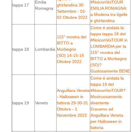
Emilia
#NoiconVoiTOUR
tappa 17
ghirlandina 30
Romagna
EMILIA ROMAGNA:
Settembre - 01-
a Modena tra tigelle
02 Ottobre 2022
e ghirlandina
Come è andata la
tappa tappa 18 del
115° mostra del
#NoiconVoiTOUR in
BITTO a
LOMBARDIA per la
tappa 18
Lombardia
Morbegno
115° mostra del
(SO) 14-15-16
BITTO a Morbegno
Ottobre 2022
(SO)?
Gustosamente BENE
Come è andata la
tappa 19 del
Anguillara Veneta
#NoiconVoiTOUR?
- Halloween in
Mostruosamente
tappa 19
Veneto
fattoria 29-30-31
divertente
Ottobre - 1
Eravamo ad
Novembre 2022
Anguillara Veneta
per Halloween in
fattoria