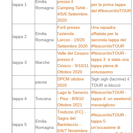
Emilia
presso il
tappa 1
per la prima tappa
Romagna
Camping Tahiti -
del #NoiconVoiTOUR
4/5/6 Settembre
2020
Forlì presso
Una squadra
Emilia
l'azienda
affiatata per la
tappa 2
Romagna
Larcos - 19/20
seconda tappa del
Settembre 2020
#NoiconVoiTOUR
Valle del Cesano
#NoiconVoiTOUR -
presso il
tappa 3: è stata una
tappa 3
Marche
Cinisco - 9/10/11
tappa piena di
Ottobre 2020
entusiasmo
DPCM ottobre
Sigh sigh (lacrime) il
pausa
2020
TOUR si bloccò
Lago le Tamerici
#NoiconVoiTOUR -
tappa 4
Toscana
- Pisa - 8/9/10
tappa 4: un weekend
Ottobre 2021
meraviglioso
Tredozio (FC) -
#NoiconVoiTOUR -
Sagra del
Emilia
tappa 5:
tappa 5
Bartolaccio -
Romagna
un'occasione di
5/6/7 Novembre