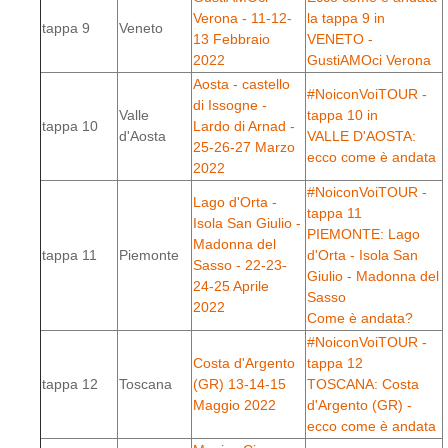
Verona - 11-12-
la tappa 9 in
tappa 9
Veneto
13 Febbraio
VENETO -
2022
GustiAMOci Verona
Aosta - castello
#NoiconVoiTOUR -
di Issogne -
Valle
tappa 10 in
tappa 10
Lardo di Arnad -
d'Aosta
VALLE D'AOSTA:
25-26-27 Marzo
ecco come è andata
2022
#NoiconVoiTOUR -
Lago d'Orta -
tappa 11
Isola San Giulio -
PIEMONTE: Lago
Madonna del
tappa 11
Piemonte
d'Orta - Isola San
Sasso - 22-23-
Giulio - Madonna del
24-25 Aprile
Sasso
2022
Come è andata?
#NoiconVoiTOUR -
Costa d'Argento
tappa 12
tappa 12
Toscana
(GR) 13-14-15
TOSCANA: Costa
Maggio 2022
d'Argento (GR) -
ecco come è andata