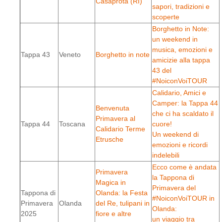
Casaprota (RI)
sapori, tradizioni e
scoperte
Borghetto in Note:
un weekend in
musica, emozioni e
Tappa 43
Veneto
Borghetto in note
amicizie alla tappa
43 del
#NoiconVoiTOUR
Calidario, Amici e
Camper: la Tappa 44
Benvenuta
che ci ha scaldato il
Primavera al
Tappa 44
Toscana
cuore!
Calidario Terme
Un weekend di
Etrusche
emozioni e ricordi
indelebili
Ecco come è andata
Primavera
la Tappona di
Magica in
Primavera del
Tappona di
Olanda: la Festa
#NoiconVoiTOUR in
Primavera
Olanda
del Re, tulipani in
Olanda:
2025
fiore e altre
un viaggio tra