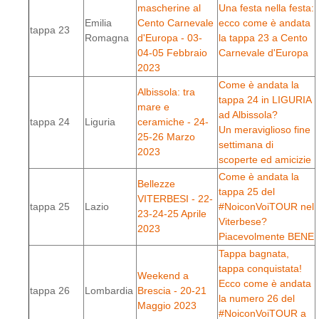
mascherine al
Una festa nella festa:
Emilia
Cento Carnevale
ecco come è andata
tappa 23
Romagna
d'Europa - 03-
la tappa 23 a Cento
04-05 Febbraio
Carnevale d'Europa
2023
Come è andata la
Albissola: tra
tappa 24 in LIGURIA
mare e
ad Albissola?
tappa 24
Liguria
ceramiche - 24-
Un meraviglioso fine
25-26 Marzo
settimana di
2023
scoperte ed amicizie
Come è andata la
Bellezze
tappa 25 del
VITERBESI - 22-
tappa 25
Lazio
#NoiconVoiTOUR nel
23-24-25 Aprile
Viterbese?
2023
Piacevolmente BENE
Tappa bagnata,
tappa conquistata!
Weekend a
Ecco come è andata
tappa 26
Lombardia
Brescia - 20-21
la numero 26 del
Maggio 2023
#NoiconVoiTOUR a