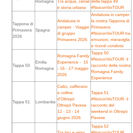
Romagna
Tra acqua, canali
della tappa 49
e storia urbana
#NoiconVoiTOUR
Andalusia in camper:
Andalusia in
la nostra Tappona di
Tappona di
camper - Viaggio
Primavera
Primavera
Spagna
di gruppo
#NoiconVoiTOUR tra
2026
Primavera 2026
emozioni, meraviglia
e ricordi condivisi
Tappa 50
Romagna Family
#NoiconVoiTOUR: il
Emilia
Experience - 15
Tappa 50
racconto della nostra
Romagna
- 16 - 17 maggio
Romagna Family
2026
Experience
Calici, zafferano
e colline
Tappa 51
d’Oltrepò
#NoiconVoiTOUR: il
Tappa 51
Lombardia
Oltrepò Pavese
racconto del
12 - 13 - 14
weekend in Oltrepò
giugno 2026
Pavese
Tappa 52
Tra bici e relax
#NoiconVoiTOUR: