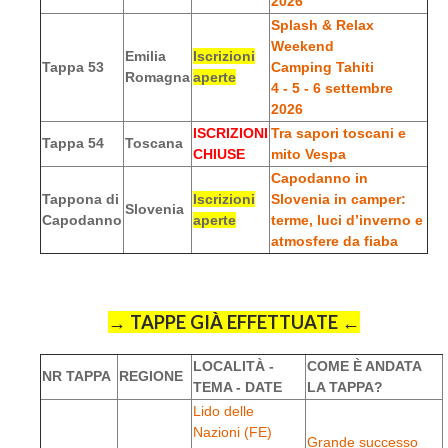
2026
Splash & Relax
Weekend
Emilia
Iscrizioni
Tappa 53
Camping Tahiti
Romagna
aperte
4 - 5 - 6 settembre
2026
ISCRIZIONI
Tra sapori toscani e
Tappa 54
Toscana
CHIUSE
mito Vespa
Capodanno in
Tappona di
Iscrizioni
Slovenia in camper:
Slovenia
Capodanno
aperte
terme, luci d’inverno e
atmosfere da fiaba
→ TAPPE GIÀ EFFETTUATE ←
LOCALITÀ -
COME È ANDATA
NR TAPPA
REGIONE
TEMA - DATE
LA TAPPA?
Lido delle
Nazioni (FE)
Grande successo