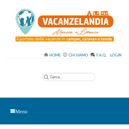
HOME
CHI SIAMO
F.A.Q.
LOGIN
C
e
r
c
a
.
.
.
Menu