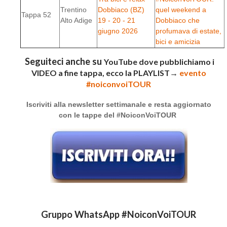
Trentino
Dobbiaco (BZ)
quel weekend a
Tappa 52
Alto Adige
19 - 20 - 21
Dobbiaco che
giugno 2026
profumava di estate,
bici e amicizia
Seguiteci anche su
YouTube
dove pubblichiamo i
VIDEO
a fine tappa, ecco la
PLAYLIST
→
evento
#noiconvoiTOUR
Iscriviti alla newsletter settimanale e resta aggiornato
con le tappe del #NoiconVoiTOUR
Gruppo WhatsApp #NoiconVoiTOUR