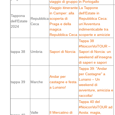
viaggio di gruppo
in Portogallo
Viaggio itinerante
La Tappone
in Camper: alla
dell'Estate in
Tappona
Repubblica
scoperta di
Repubblica Ceca:
dell'Estate
Ceca
Praga e della
un'Avventura
2024
magica
indimenticabile tra
Repubblica Ceca
scoperte e amicizie
Tappa 38
#NoiconVoiTOUR –
tappa 38
Umbria
Sapori di Norcia
Sapori di Norcia: un
weekend all’insegna
di saperi e sapori
Tappa 39: "Andar
per Castagne" a
Andar per
Lunano – Un
tappa 39
Marche
castagne e festa
weekend di
a Lunano!
avventure, amicizia e
raccolta!
Tappa 40 del
#NoiconVoiTOUR ad
Valle
Il Mercatino di
Aosta: magia,