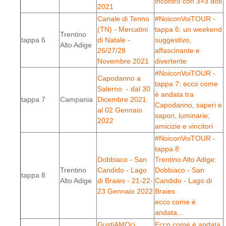
incontro con 3+3 doti
2021
Canale di Tenno
#NoiconVoiTOUR -
(TN) - Mercatini
tappa 6: un weekend
Trentino
tappa 6
di Natale -
suggestivo,
Alto Adige
26/27/28
affascinante e
Novembre 2021
divertente
#NoiconVoiTOUR -
Capodanno a
tappa 7: ecco come
Salerno - dal 30
è andata tra
tappa 7
Campania
Dicembre 2021
Capodanno, saperi e
al 02 Gennaio
sapori, luminarie,
2022
amicizie e vincitori
#NoiconVoiTOUR -
tappa 8
Dobbiaco - San
Trentino Alto Adige:
Trentino
Candido - Lago
Dobbiaco - San
tappa 8
Alto Adige
di Braies - 21-22-
Candido - Lago di
23 Gennaio 2022
Braies
ecco come è
andata...
GustiAMOci
Ecco come è andata