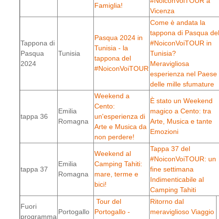
#NoiconVoiTOUR a
Famiglia!
Vicenza
Come è andata la
tappona di Pasqua de
Pasqua 2024 in
Tappona di
#NoiconVoiTOUR in
Tunisia - la
Pasqua
Tunisia
Tunisia?
tappona del
2024
Meravigliosa
#NoiconVoiTOUR
esperienza nel Paese
delle mille sfumature
Weekend a
È stato un Weekend
Cento:
Emilia
magico a Cento: tra
tappa 36
un'esperienza di
Romagna
Arte, Musica e tante
Arte e Musica da
Emozioni
non perdere!
Tappa 37 del
Weekend al
#NoiconVoiTOUR: un
Emilia
Camping Tahiti:
tappa 37
fine settimana
Romagna
mare, terme e
Indimenticabile al
bici!
Camping Tahiti
Tour del
Ritorno dal
Fuori
Portogallo
Portogallo -
meraviglioso Viaggio
programma