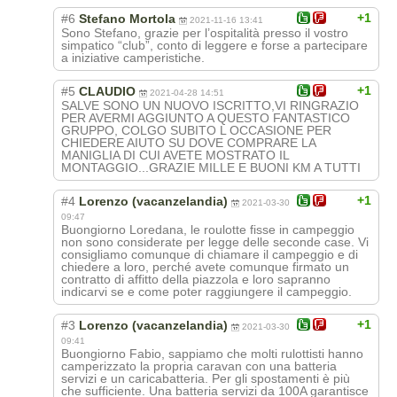
+1
#6
Stefano Mortola
2021-11-16 13:41
Sono Stefano, grazie per l’ospitalità presso il vostro
simpatico “club”, conto di leggere e forse a partecipare
a iniziative camperistiche.
+1
#5
CLAUDIO
2021-04-28 14:51
SALVE SONO UN NUOVO ISCRITTO,VI RINGRAZIO
PER AVERMI AGGIUNTO A QUESTO FANTASTICO
GRUPPO, COLGO SUBITO L OCCASIONE PER
CHIEDERE AIUTO SU DOVE COMPRARE LA
MANIGLIA DI CUI AVETE MOSTRATO IL
MONTAGGIO...GRAZIE MILLE E BUONI KM A TUTTI
+1
#4
Lorenzo (vacanzelandia)
2021-03-30
09:47
Buongiorno Loredana, le roulotte fisse in campeggio
non sono considerate per legge delle seconde case. Vi
consigliamo comunque di chiamare il campeggio e di
chiedere a loro, perché avete comunque firmato un
contratto di affitto della piazzola e loro sapranno
indicarvi se e come poter raggiungere il campeggio.
+1
#3
Lorenzo (vacanzelandia)
2021-03-30
09:41
Buongiorno Fabio, sappiamo che molti rulottisti hanno
camperizzato la propria caravan con una batteria
servizi e un caricabatteria. Per gli spostamenti è più
che sufficiente. Una batteria servizi da 100A garantisce