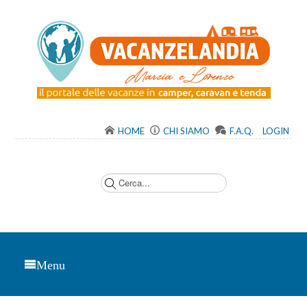
HOME
CHI SIAMO
F.A.Q.
LOGIN
C
e
r
c
a
.
.
.
Menu