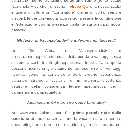
utilizzano Internet abitualmente durante l’anno (fonte Istituto
Nazionale Ricerche Turistiche -
clicca QUI
), la nostra scelta
è quella di offrire un "contenitore" online di utilità, sempre
disponibile per chi viaggia attraverso la rete e la condivisione
e l'interazione con la presenza costante sui principali social
network.
Gli Amici di Vacanzelandi@ è un'ennesima tessera?
No, "Gli Amici di Vacanzelandi@" è
un'iscrizione appositamente studiata per dare vantaggi senza
sostenere costi. Infatti, gli appassionati turisti all'aria aperta
possono iscriversi gratuitamente ed usufruire di vantaggi
riservati come la condivisione delle proprie esperienze,
utilizzare strumenti esclusivi e, in maniera divertente,
usufruire della consulenza legale specialistica per i
camperisti e campeggiatori.
Vacanzelandi@ è un sito come tanti altri?
No, www.vacanzelandia.com è il
primo portale nato dalla
passione
di persone che amano le vacanze all'aria aperta,
dove tutti gli articoli non sono scritti da giornalisti, ma da noi