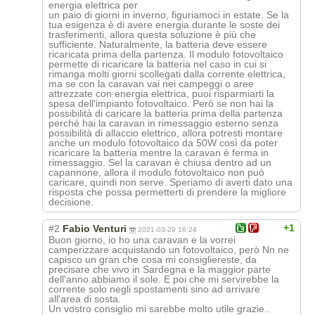
energia elettrica per
un paio di giorni in inverno, figuriamoci in estate. Se la
tua esigenza è di avere energia durante le soste dei
trasferimenti, allora questa soluzione è più che
sufficiente. Naturalmente, la batteria deve essere
ricaricata prima della partenza. Il modulo fotovoltaico
permette di ricaricare la batteria nel caso in cui si
rimanga molti giorni scollegati dalla corrente elettrica,
ma se con la caravan vai nei campeggi o aree
attrezzate con energia elettrica, puoi risparmiarti la
spesa dell'impianto fotovoltaico. Però se non hai la
possibilità di caricare la batteria prima della partenza
perché hai la caravan in rimessaggio esterno senza
possibilità di allaccio elettrico, allora potresti montare
anche un modulo fotovoltaico da 50W così da poter
ricaricare la batteria mentre la caravan è ferma in
rimessaggio. Sel la caravan è chiusa dentro ad un
capannone, allora il modulo fotovoltaico non può
caricare, quindi non serve. Speriamo di averti dato una
risposta che possa permetterti di prendere la migliore
decisione.
+1
#2
Fabio Venturi
2021-03-29 16:24
Buon giorno, io ho una caravan e la vorrei
camperizzare acquistando un fotovoltaico, però Nn ne
capisco un gran che cosa mi consigliereste, da
precisare che vivo in Sardegna e la maggior parte
dell'anno abbiamo il sole. E poi che mi servirebbe la
corrente solo negli spostamenti sino ad arrivare
all'area di sosta.
Un vostro consiglio mi sarebbe molto utile grazie..