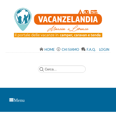
HOME
CHI SIAMO
F.A.Q.
LOGIN
C
e
r
c
a
.
.
.
Menu