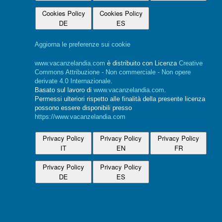
Cookies Policy
Cookies Policy
DE
ES
Aggiorna le preferenze sui cookie
www.vacanzelandia.com
è distribuito con Licenza
Creative
Commons Attribuzione - Non commerciale - Non opere
derivate 4.0 Internazionale
.
Basato sul lavoro di
www.vacanzelandia.com
.
Permessi ulteriori rispetto alle finalità della presente licenza
possono essere disponibili presso
https://www.vacanzelandia.com
Privacy Policy
Privacy Policy
Privacy Policy
IT
EN
FR
Privacy Policy
Privacy Policy
DE
ES