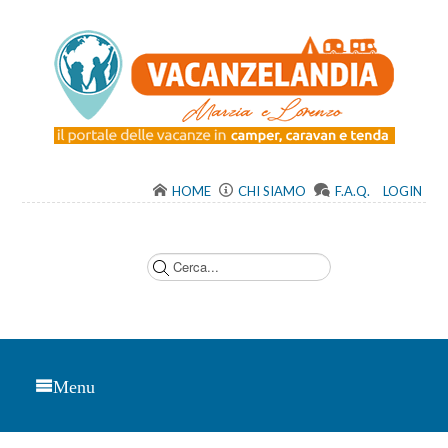
HOME
CHI SIAMO
F.A.Q.
LOGIN
C
e
r
c
a
.
.
.
Menu