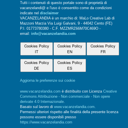
Tutti i contenuti di questo portale sono di proprietà di
vacanzelandi@ e l'uso è consentito come da condizioni
indicate nel
disclaimer
VACANZELANDIA è un marchio di: MaLo Creative Lab di
Mazzoni Marzia Via Luigi Galvani, 9 - 44042 Cento (FE)
P.I. 01773780380 - C.F. MZZMRZ66M70C469O -
email:
info@vacanzelandia.com
Cookies Policy
Cookies Policy
Cookies Policy
IT
EN
FR
Cookies Policy
Cookies Policy
DE
ES
Aggiorna le preferenze sui cookie
www.vacanzelandia.com
è distribuito con Licenza
Creative
Commons Attribuzione - Non commerciale - Non opere
derivate 4.0 Internazionale
.
Basato sul lavoro di
www.vacanzelandia.com
.
Permessi ulteriori rispetto alle finalità della presente licenza
possono essere disponibili presso
https://www.vacanzelandia.com