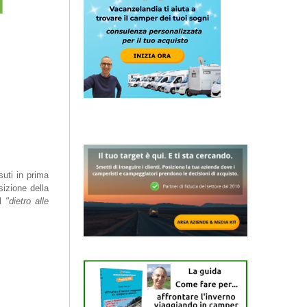
suti in prima
izione della
l
"dietro alle