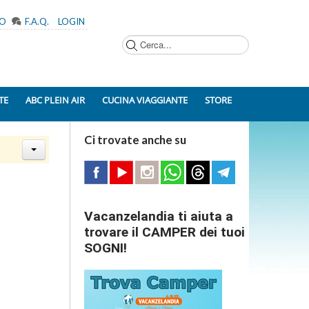
MO
F.A.Q.
LOGIN
Cerca...
TE
ABC PLEIN AIR
CUCINA VIAGGIANTE
STORE
Ci trovate anche su
Vacanzelandia ti aiuta a
trovare il CAMPER dei tuoi
SOGNI!