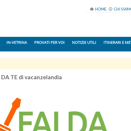
HOME
CHI SIA
IN-VETRINA
PROVATI PER VOI
NOTIZIE UTILI
ITINERARI E ME
I DA TE di vacanzelandia