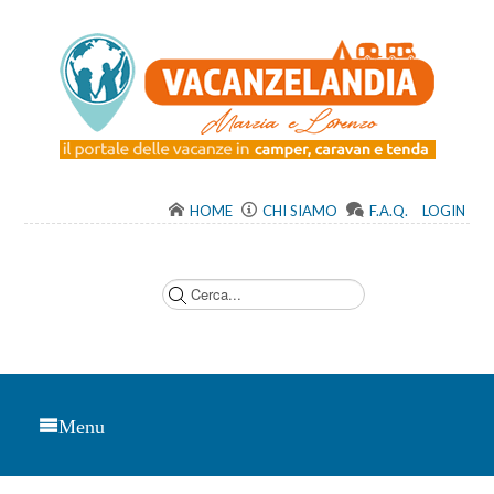
HOME
CHI SIAMO
F.A.Q.
LOGIN
C
e
r
c
a
.
.
.
Menu