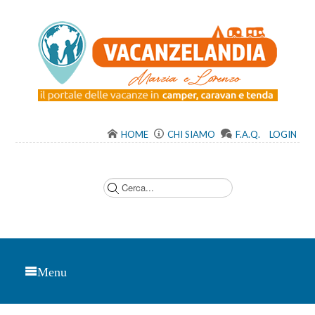
HOME
CHI SIAMO
F.A.Q.
LOGIN
C
e
r
c
a
.
.
.
Menu