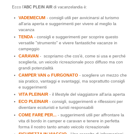
Ecco l
'
ABC PLEIN AIR
di vacanzelandia è:
VADEMECUM
- consigli utili per avvicinarsi al turismo
all'aria aperta e suggerimenti per vivere al meglio la
vacanza
TENDA
- consigli e suggerimenti per scoprire questo
versatile "strumento" e vivere fantastiche vacanze in
campeggio
CARAVAN
- scopriamo che cos'è, come si usa e perché
sceglierla, un veicolo ricreazionale poco diffuso ma con
grandi potenzialità
CAMPER VAN o FURGONATO
- scegliere un mezzo che
sia pratico, vantaggi e svantaggi, ma soprattutto consigli
e suggerimenti
VITA PLEINAIR
- il lifestyle del viaggiatore all'aria aperta
ECO PLEINAIR
- consigli, suggerimenti e riflessioni per
diventare ecoturisti e turisti responsabili
COME FARE PER...
- suggerimenti utili per affrontare la
vita di bordo in camper e caravan e tenere in perfetta
forma il nostro tanto amato veicolo ricreazionale
SICUREZZA IN VIAGGIO
- Una raccolta di informazioni