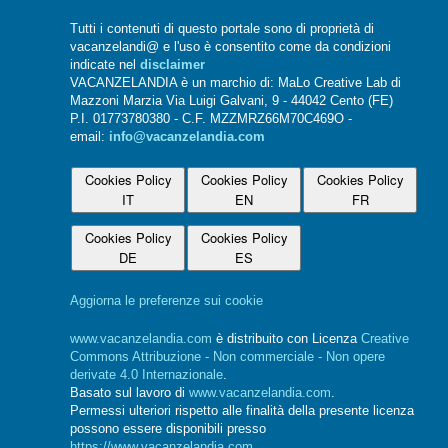
Tutti i contenuti di questo portale sono di proprietà di
vacanzelandi@ e l'uso è consentito come da condizioni
indicate nel
disclaimer
VACANZELANDIA è un marchio di: MaLo Creative Lab di
Mazzoni Marzia Via Luigi Galvani, 9 - 44042 Cento (FE)
P.I. 01773780380 - C.F. MZZMRZ66M70C469O -
email:
info@vacanzelandia.com
Cookies Policy
Cookies Policy
Cookies Policy
IT
EN
FR
Cookies Policy
Cookies Policy
DE
ES
Aggiorna le preferenze sui cookie
www.vacanzelandia.com
è distribuito con Licenza
Creative
Commons Attribuzione - Non commerciale - Non opere
derivate 4.0 Internazionale
.
Basato sul lavoro di
www.vacanzelandia.com
.
Permessi ulteriori rispetto alle finalità della presente licenza
possono essere disponibili presso
https://www.vacanzelandia.com