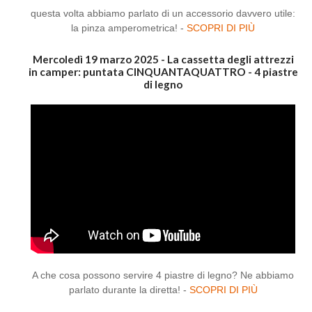
questa volta abbiamo parlato di un accessorio davvero utile:
la pinza amperometrica! -
SCOPRI DI PIÙ
Mercoledì 19 marzo 2025 - La cassetta degli attrezzi
in camper: puntata CINQUANTAQUATTRO - 4 piastre
di legno
A che cosa possono servire 4 piastre di legno? Ne abbiamo
parlato durante la diretta! -
SCOPRI DI PIÙ