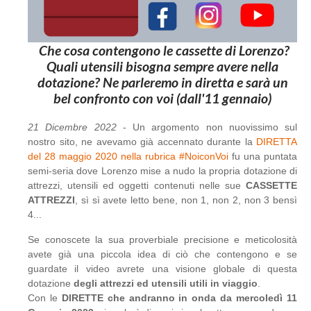
Che cosa contengono le cassette di Lorenzo?
Quali utensili bisogna sempre avere nella
dotazione? Ne parleremo in diretta e sarà un
bel confronto con voi (dall'11 gennaio)
21 Dicembre 2022
- Un argomento non nuovissimo sul
nostro sito, ne avevamo già accennato durante la
DIRETTA
del 28 maggio 2020 nella rubrica #NoiconVoi
fu una puntata
semi-seria dove Lorenzo mise a nudo la propria dotazione di
attrezzi, utensili ed oggetti contenuti nelle sue
CASSETTE
ATTREZZI
, sì sì avete letto bene, non 1, non 2, non 3 bensì
4...
Se conoscete la sua proverbiale precisione e meticolosità
avete già una piccola idea di ciò che contengono e se
guardate il video avrete una visione globale di questa
dotazione
degli attrezzi ed utensili utili in viaggio
.
Con le
DIRETTE che andranno in onda da mercoledì 11