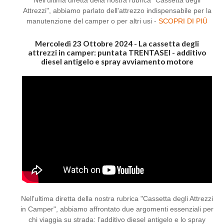
Nell'ultima diretta della nostra rubrica "Cassetta degli
Attrezzi", abbiamo parlato dell'attrezzo indispensabile per la
manutenzione del camper o per altri usi -
SCOPRI DI PIÙ
Mercoledì 23 Ottobre 2024 - La cassetta degli
attrezzi in camper: puntata TRENTASEI - additivo
diesel antigelo e spray avviamento motore
Nell'ultima diretta della nostra rubrica "Cassetta degli Attrezzi
in Camper", abbiamo affrontato due argomenti essenziali per
chi viaggia su strada: l’additivo diesel antigelo e lo spray