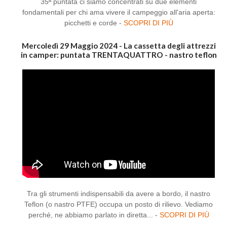
35ª puntata ci siamo concentrati su due elementi
fondamentali per chi ama vivere il campeggio all'aria aperta:
picchetti e corde -
SCOPRI DI PIÙ
Mercoledì 29 Maggio 2024 - La cassetta degli attrezzi
in camper: puntata TRENTAQUATTRO - nastro teflon
Tra gli strumenti indispensabili da avere a bordo, il nastro
Teflon (o nastro PTFE) occupa un posto di rilievo. Vediamo
perché, ne abbiamo parlato in diretta... -
SCOPRI DI PIÙ