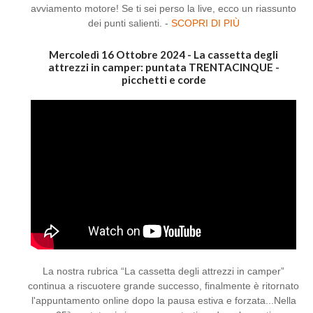
avviamento motore! Se ti sei perso la live, ecco un riassunto
dei punti salienti. -
SCOPRI DI PIÙ
Mercoledì 16 Ottobre 2024 - La cassetta degli
attrezzi in camper: puntata TRENTACINQUE -
picchetti e corde
La nostra rubrica “La cassetta degli attrezzi in camper”
continua a riscuotere grande successo, finalmente è ritornato
l'appuntamento online dopo la pausa estiva e forzata...Nella