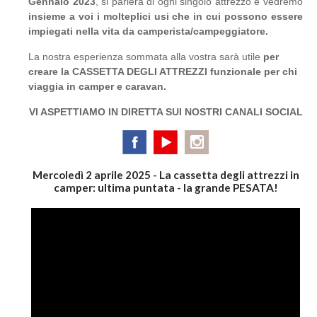
Gennaio 2023
, si parlerà di ogni singolo attrezzo e vedremo
insieme a voi i molteplici usi che in cui possono essere
impiegati nella vita da camperista/campeggiatore.
La nostra esperienza sommata alla vostra sarà utile
per
creare la CASSETTA DEGLI ATTREZZI funzionale per chi
viaggia in camper e caravan.
VI ASPETTIAMO IN DIRETTA SUI NOSTRI CANALI SOCIAL
Mercoledì 2 aprile 2025 - La cassetta degli attrezzi in
camper: ultima puntata - la grande PESATA!