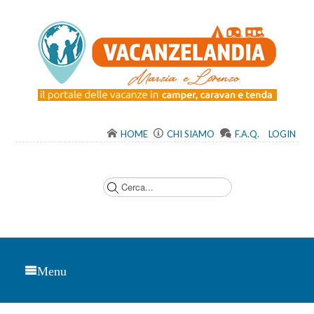
HOME
CHI SIAMO
F.A.Q.
LOGIN
C
e
r
c
a
.
.
.
Menu