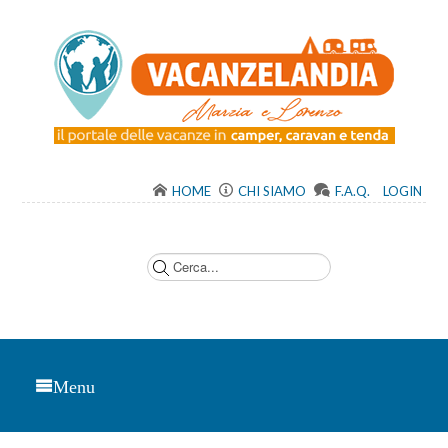
HOME
CHI SIAMO
F.A.Q.
LOGIN
C
e
r
c
a
.
.
.
Menu