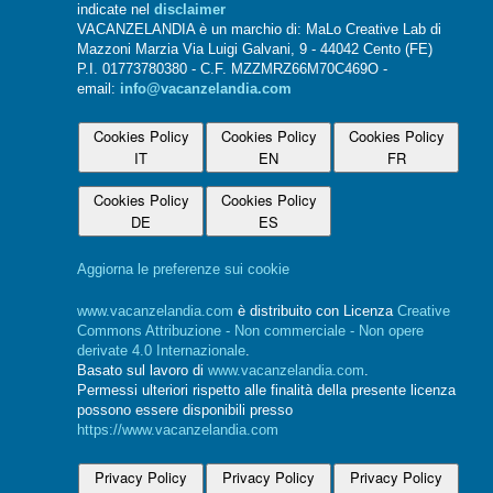
indicate nel
disclaimer
VACANZELANDIA è un marchio di: MaLo Creative Lab di
Mazzoni Marzia Via Luigi Galvani, 9 - 44042 Cento (FE)
P.I. 01773780380 - C.F. MZZMRZ66M70C469O -
email:
info@vacanzelandia.com
Cookies Policy
Cookies Policy
Cookies Policy
IT
EN
FR
Cookies Policy
Cookies Policy
DE
ES
Aggiorna le preferenze sui cookie
www.vacanzelandia.com
è distribuito con Licenza
Creative
Commons Attribuzione - Non commerciale - Non opere
derivate 4.0 Internazionale
.
Basato sul lavoro di
www.vacanzelandia.com
.
Permessi ulteriori rispetto alle finalità della presente licenza
possono essere disponibili presso
https://www.vacanzelandia.com
Privacy Policy
Privacy Policy
Privacy Policy