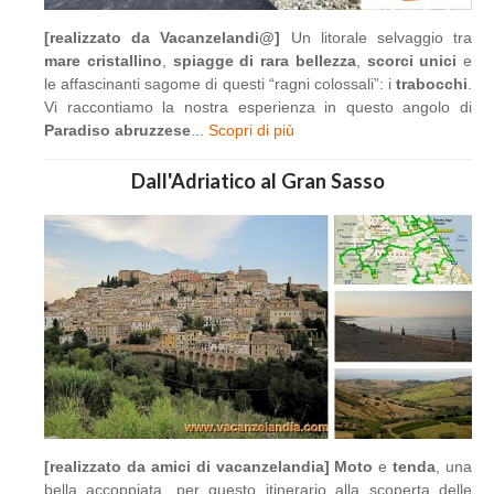
[realizzato da Vacanzelandi@]
Un litorale selvaggio tra
mare cristallino
,
spiagge di rara bellezza
,
scorci unici
e
le affascinanti sagome di questi “ragni colossali”: i
trabocchi
.
Vi raccontiamo la nostra esperienza in questo angolo di
Paradiso abruzzese
...
Scopri di più
Dall'Adriatico al Gran Sasso
[realizzato da amici di vacanzelandia]
Moto
e
tenda
, una
bella accoppiata, per questo itinerario alla scoperta delle