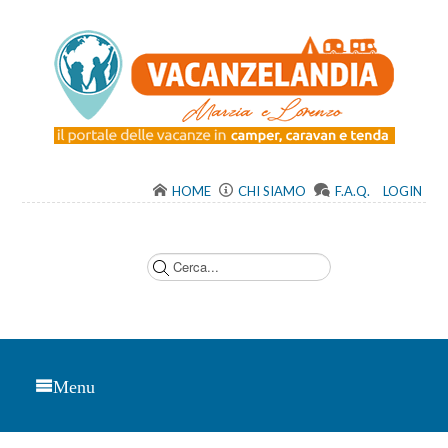
HOME
CHI SIAMO
F.A.Q.
LOGIN
C
e
r
c
a
.
.
.
Menu