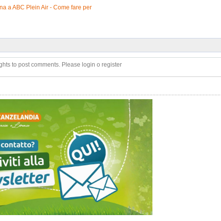
na a ABC Plein Air - Come fare per
ghts to post comments. Please login o register