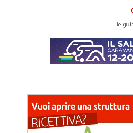
le gui