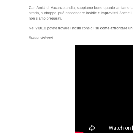
Cari Amici di Vacanzelandia, sappiamo bene quanto amiamo la li
strada, purtroppo, può nascondere
insidie e imprevisti
. Anche i
non siamo preparati.
Nel
VIDEO
potete trovare i nostri consigli su
come affrontare un 
Buona visione!