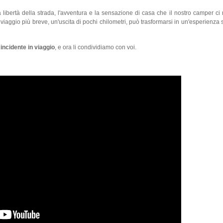
bertà della strada, l'avventura e la sensazione di casa che il nostro camper ci 
l viaggio più breve, un'uscita di pochi chilometri, può trasformarsi in un'esperienza
incidente in viaggio
, e ora li condividiamo con voi.