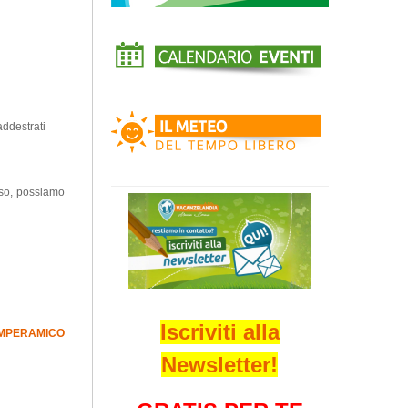
addestrati
nso, possiamo
Iscriviti alla
MPERAMICO
Newsletter!