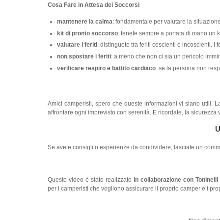
Cosa Fare in Attesa dei Soccorsi
mantenere la calma
: fondamentale per valutare la situazione
kit di pronto soccorso
: tenete sempre a portata di mano un 
valutare i feriti
: distinguete tra feriti coscienti e incoscienti. I 
non spostare i feriti
: a meno che non ci sia un pericolo immine
verificare respiro e battito cardiaco
: se la persona non resp
Amici camperisti, spero che queste informazioni vi siano utili.
affrontare ogni imprevisto con serenità. E ricordate, la sicurezza 
U
Se avete consigli o esperienze da condividere, lasciate un comme
Questo video è stato realizzato
in collaborazione con Toninell
per i camperisti che vogliono assicurare il proprio camper e i pro