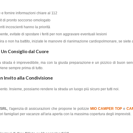
 e fornire informazioni chiare al 112
kit di pronto soccorso omologato
feriti incoscienti hanno la priorità
nte, evitate di spostare i feriti per non aggravare eventuali lesioni
ira o non ha battito, iniziate le manovre di rianimazione cardiopolmonare, se siete 
Un Consiglio dal Cuore
 La strada è imprevedibile, ma con la giusta preparazione e un pizzico di buon se
viene sempre prima di tutto.
n Invito alla Condivisione
nto. Insieme, possiamo rendere la strada un luogo più sicuro per tutti noi.
i SRL
, l'agenzia di assicurazioni che propone le polizze
MIO CAMPER TOP
e
CA
pri famigliari per vacanze all'aria aperta con la massima copertura degli imprevisti.