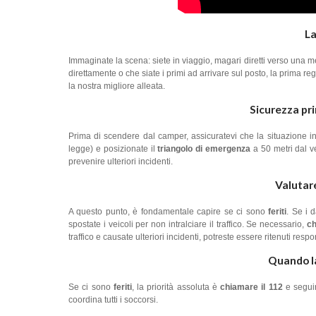
La
Immaginate la scena: siete in viaggio, magari diretti verso una me
direttamente o che siate i primi ad arrivare sul posto, la prima re
la nostra migliore alleata.
Sicurezza pri
Prima di scendere dal camper, assicuratevi che la situazione into
legge) e posizionate il
triangolo di emergenza
a 50 metri dal ve
prevenire ulteriori incidenti.
Valutar
A questo punto, è fondamentale capire se ci sono
feriti
. Se i 
spostate i veicoli per non intralciare il traffico. Se necessario,
ch
traffico e causate ulteriori incidenti, potreste essere ritenuti respo
Quando la
Se ci sono
feriti
, la priorità assoluta è
chiamare il 112
e seguir
coordina tutti i soccorsi.