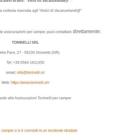
catevi di dire: "Visto su Vacanzelandi@"
.
 la cortesia riservata agli "Amici di Vacanzelandi@"
direttamente:
le assicurazioni per camper, puoi contattare
TONINELLI SRL
ella Pace, 27 - 58100 Grosseto (GR)
Tel: +39 0564 1911450
email:
info@toninelli.srl
Web:
https://www.toninelli.srl/
rdo alle Assicurazioni Toninelli per camper
 camper o si è coinvolti in un incidente stradale