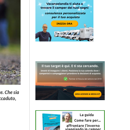
re. Che sia
accaduto,