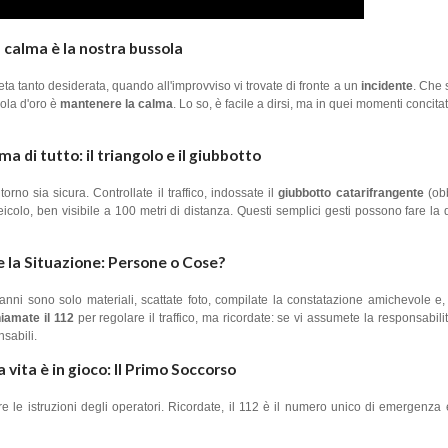
 calma è la nostra bussola
ta tanto desiderata, quando all'improvviso vi trovate di fronte a un
incidente
. Che 
gola d'oro è
mantenere la calma
. Lo so, è facile a dirsi, ma in quei momenti concitati
ma di tutto: il triangolo e il giubbotto
rno sia sicura. Controllate il traffico, indossate il
giubbotto catarifrangente
(obb
icolo, ben visibile a 100 metri di distanza. Questi semplici gesti possono fare la 
e la Situazione: Persone o Cose?
danni sono solo materiali, scattate foto, compilate la constatazione amichevole e,
iamate il 112
per regolare il traffico, ma ricordate: se vi assumete la responsabilità
nsabili.
 vita è in gioco: Il Primo Soccorso
e le istruzioni degli operatori. Ricordate, il 112 è il numero unico di emergenza