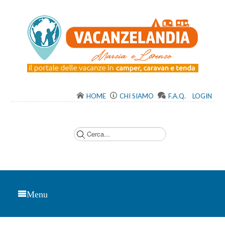
HOME
CHI SIAMO
F.A.Q.
LOGIN
C
e
r
c
a
.
.
.
Menu