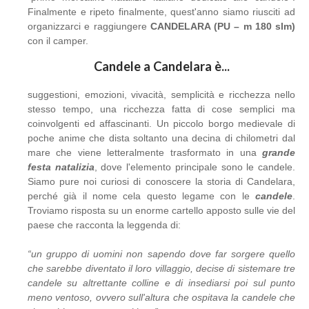
Finalmente e ripeto finalmente, quest'anno siamo riusciti ad
organizzarci e raggiungere
CANDELARA (PU – m 180 slm)
con il camper.
Candele a Candelara è...
suggestioni, emozioni, vivacità, semplicità e ricchezza nello
stesso tempo, una ricchezza fatta di cose semplici ma
coinvolgenti ed affascinanti. Un piccolo borgo medievale di
poche anime che dista soltanto una decina di chilometri dal
mare che viene letteralmente trasformato in una
grande
festa natalizia
, dove l'elemento principale sono le candele.
Siamo pure noi curiosi di conoscere la storia di Candelara,
perché già il nome cela questo legame con le
candele
.
Troviamo risposta su un enorme cartello apposto sulle vie del
paese che racconta la leggenda di:
“un gruppo di uomini non sapendo dove far sorgere quello
che sarebbe diventato il loro villaggio, decise di sistemare tre
candele su altrettante colline e di insediarsi poi sul punto
meno ventoso, ovvero sull'altura che ospitava la candele che