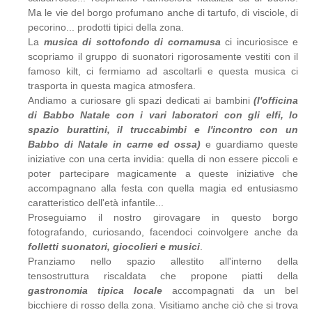
Ma le vie del borgo profumano anche di tartufo, di visciole, di
pecorino... prodotti tipici della zona.
La
musica di sottofondo di cornamusa
ci incuriosisce e
scopriamo il gruppo di suonatori rigorosamente vestiti con il
famoso kilt, ci fermiamo ad ascoltarli e questa musica ci
trasporta in questa magica atmosfera.
Andiamo a curiosare gli spazi dedicati ai bambini
(l'officina
di Babbo Natale con i vari laboratori con gli elfi, lo
spazio burattini, il truccabimbi e l'incontro con un
Babbo di Natale in carne ed ossa)
e guardiamo queste
iniziative con una certa invidia: quella di non essere piccoli e
poter partecipare magicamente a queste iniziative che
accompagnano alla festa con quella magia ed entusiasmo
caratteristico dell'età infantile...
Proseguiamo il nostro girovagare in questo borgo
fotografando, curiosando, facendoci coinvolgere anche da
folletti suonatori, giocolieri e musici
.
Pranziamo nello spazio allestito all'interno della
tensostruttura riscaldata che propone piatti della
gastronomia tipica locale
accompagnati da un bel
bicchiere di rosso della zona. Visitiamo anche ciò che si trova