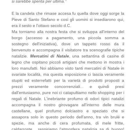
si sarebbe spenta per ultima.”
E la candela che rimase accesa fu quella dove oggi sorge la
Pieve di Santo Stefano e così gli uomini si insediarono qui,
era il sesto e l'ottavo secolo d.C.
Ma torniamo alla nostra festa che si sviluppa all'interno del
borgo (accesso a pagamento, una piccola somma a
sostegno dell'iniziativa), dove un tappeto rosso da il
benvenuto e accompagna il visitatore tra scenografie tipiche
natalizie.
Mercatini di Natale
, una settantina di casine di
legno che ospitano piccoli artigiani che mettono in mostra i
loro manufatti. Noi abbiamo visto tanti mercatini di Natale in
svariate località, ma questa esposizione ci lascia veramente
stupiti ed esterrefatti per la varietà di prodotti proposti a
prezzi veramente concorrenziali... e quindi presi
dall'entusiasmo, pure noi ci catapultiamo nello shopping per i
regali di Natale. L'inebriante profumo di odori tipici natalizi
accompagna il nostro girovagare all'interno delle mura
castellane, quel profumo dolciastro e speziato che si
assapora solo in questo periodo dell'anno, tra vin brulé e
spezie, ma anche di cera profumata, di mele fritte,
caldarroste... respiriamo l'atmosfera natalizia sa di buono!