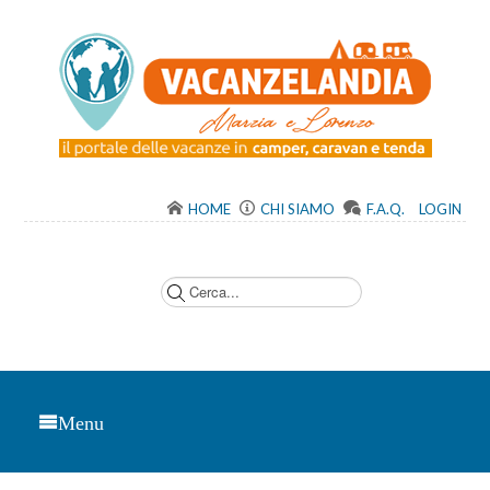
HOME
CHI SIAMO
F.A.Q.
LOGIN
C
e
r
c
a
.
.
.
Menu