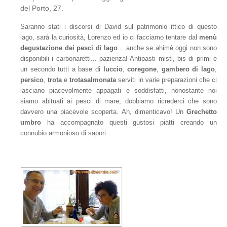
del Porto, 27.
Saranno stati i discorsi di David sul patrimonio ittico di questo
lago, sarà la curiosità, Lorenzo ed io ci facciamo tentare dal
menù
degustazione dei pesci di lago
... anche se ahimè oggi non sono
disponibili i carbonaretti... pazienza! Antipasti misti, bis di primi e
un secondo tutti a base di
luccio
,
coregone
,
gambero di lago
,
persico
,
trota
e
trota
salmonata
serviti in varie preparazioni che ci
lasciano piacevolmente appagati e soddisfatti, nonostante noi
siamo abituati ai pesci di mare, dobbiamo ricrederci che sono
davvero una piacevole scoperta. Ah, dimenticavo! Un
Grechetto
umbro
ha accompagnato questi gustosi piatti creando un
connubio armonioso di sapori.