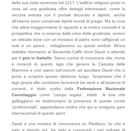
della sua visita avvenuta nel 1217. L'edificio religioso posto in
cima ad una gradinata offre dettagli interessanti, come la
vecchia entrata con il portale decorato e dipinto, anche
all'interno sono conservati dipinti murali di pregio. Ma la cosa
che attira maggiormente lo sguardo e la nostra curiosità è la
prospettiva che si osserva dalla cima della gradinata, ovvero
un selciato dove con un mosaico di pietre sono raffigurati un
sole e un pesce... indagheremo su questi simboli. All'ora
stabilita ritorniamo al Baraonda Caffè dove David ci attende
per il
giro in battello
. Siamo curiosi di conoscere vita, morte
e miracoli di questo lago che genera la Cascata delle
Marmore e così siamo tutt'orecchi ad ascoltare David che ci
porta a scoprire questo delizioso luogo. Scopriamo che il
lago grazie alle condizioni favorevoli dei venti e all'assenza di
correnti, è stato scelto dalla
Federazione Nazionale
Canottaggio
come “campo regata”, infatti le boe che
galleggiano ne testimoniano la presenza di queste corsie
“preferenziali”, apprendiamo inoltre che qui si svolgono gare
internazionali di questo sport.
David è una miniera di conoscenze su Piediluco, lui che è
nato e vissuto qui, ha visto e conosciuti i vari sviluppi di