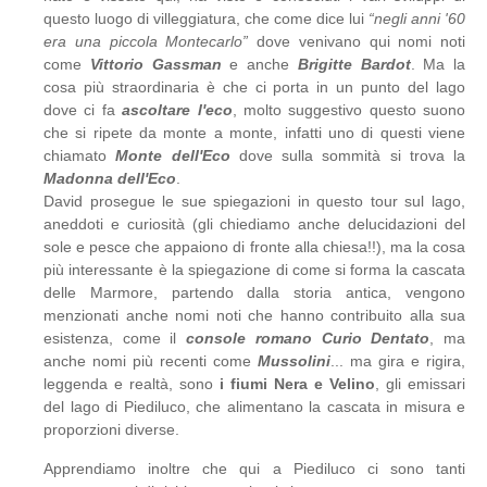
questo luogo di villeggiatura, che come dice lui
“negli anni '60
era una piccola Montecarlo”
dove venivano qui nomi noti
come
Vittorio Gassman
e anche
Brigitte Bardot
. Ma la
cosa più straordinaria è che ci porta in un punto del lago
dove ci fa
ascoltare l'eco
, molto suggestivo questo suono
che si ripete da monte a monte, infatti uno di questi viene
chiamato
Monte dell'Eco
dove sulla sommità si trova la
Madonna dell'Eco
.
David prosegue le sue spiegazioni in questo tour sul lago,
aneddoti e curiosità (gli chiediamo anche delucidazioni del
sole e pesce che appaiono di fronte alla chiesa!!), ma la cosa
più interessante è la spiegazione di come si forma la cascata
delle Marmore, partendo dalla storia antica, vengono
menzionati anche nomi noti che hanno contribuito alla sua
esistenza, come il
console romano Curio Dentato
, ma
anche nomi più recenti come
Mussolini
... ma gira e rigira,
leggenda e realtà, sono
i fiumi Nera e Velino
, gli emissari
del lago di Piediluco, che alimentano la cascata in misura e
proporzioni diverse.
Apprendiamo inoltre che qui a Piediluco ci sono tanti