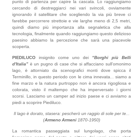
punto di partenza per capire la cascata. Lo raggiungiamo
cercando di destreggiarci nei vari svincoli, ovviamente
ignorando il satellitare che scegliendo la via più breve ci
farebbe percorrere strettoie e vie larghe meno di 2,5 metri,
quindi diamo più importanza alla segnaletica che alla
tecnologia, finalmente quando raggiungiamo questo delizioso
paesino abbiamo la percezione che sarà una piacevole
scoperta.
PIEDILUCO
insignito come uno dei
“Borghi più Belli
d'Italia”
è un pugno di case che si affacciano sull'omonimo
lago, è attorniato da scenografici monti dove spicca il
Terminillo, in questo periodo con le cima innevata... siamo a
fine marzo e la natura purtroppo non è ancora rigogliosa e
colorata, visto il maltempo che ha imperversato i giorni
scorsi. Lasciamo un camper ad inizio paese e ci avviamo a
piedi a scoprire Piediluco.
Il lago è dorato, stasera: pescherò un raggio di sole per te...
(
Armeno Armeni
1870-1950)
La romantica passeggiata sul lungolago, che porta