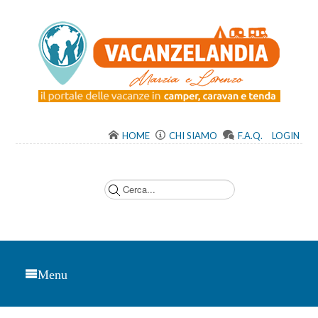
HOME
CHI SIAMO
F.A.Q.
LOGIN
C
e
r
c
a
.
.
.
Menu