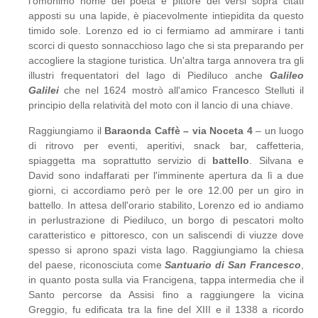
l'omonimo nome del poeta e pittore dei versi sopra citati
apposti su una lapide, è piacevolmente intiepidita da questo
timido sole. Lorenzo ed io ci fermiamo ad ammirare i tanti
scorci di questo sonnacchioso lago che si sta preparando per
accogliere la stagione turistica. Un'altra targa annovera tra gli
illustri frequentatori del lago di Piediluco anche
Galileo
Galilei
che nel 1624 mostrò all'amico Francesco Stelluti il
principio della relatività del moto con il lancio di una chiave.
Raggiungiamo il
Baraonda Caffè – via Noceta 4
– un luogo
di ritrovo per eventi, aperitivi, snack bar, caffetteria,
spiaggetta ma soprattutto servizio di
battello
. Silvana e
David sono indaffarati per l'imminente apertura da lì a due
giorni, ci accordiamo però per le ore 12.00 per un giro in
battello. In attesa dell'orario stabilito, Lorenzo ed io andiamo
in perlustrazione di Piediluco, un borgo di pescatori molto
caratteristico e pittoresco, con un saliscendi di viuzze dove
spesso si aprono spazi vista lago. Raggiungiamo la chiesa
del paese, riconosciuta come
Santuario di San Francesco
,
in quanto posta sulla via Francigena, tappa intermedia che il
Santo percorse da Assisi fino a raggiungere la vicina
Greggio, fu edificata tra la fine del XIII e il 1338 a ricordo