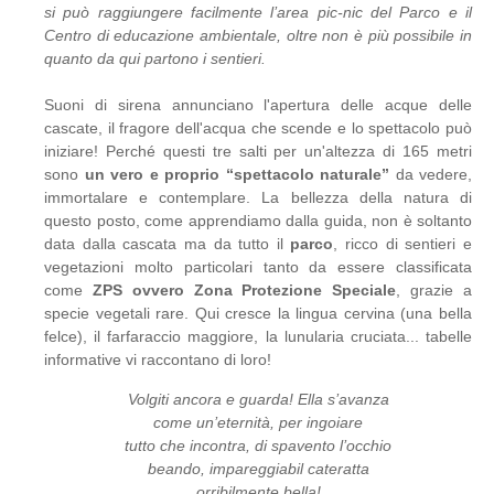
si può raggiungere facilmente l’area pic-nic del Parco e il
Centro di educazione ambientale, oltre non è più possibile in
quanto da qui partono i sentieri.
Suoni di sirena annunciano l'apertura delle acque delle
cascate, il fragore dell'acqua che scende e lo spettacolo può
iniziare! Perché questi tre salti per un'altezza di 165 metri
sono
un vero e proprio “spettacolo naturale”
da vedere,
immortalare e contemplare. La bellezza della natura di
questo posto, come apprendiamo dalla guida, non è soltanto
data dalla cascata ma da tutto il
parco
, ricco di sentieri e
vegetazioni molto particolari tanto da essere classificata
come
ZPS ovvero Zona Protezione Speciale
, grazie a
specie vegetali rare. Qui cresce la lingua cervina (una bella
felce), il farfaraccio maggiore, la lunularia cruciata... tabelle
informative vi raccontano di loro!
Volgiti ancora e guarda! Ella s’avanza
come un’eternità, per ingoiare
tutto che incontra, di spavento l’occhio
beando, impareggiabil cateratta
orribilmente bella!