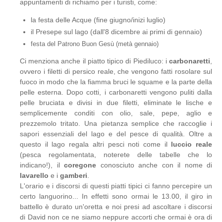
appuntamenti di richiamo per i turisti, come:
la festa delle Acque (fine giugno/inizi luglio)
il Presepe sul lago (dall'8 dicembre ai primi di gennaio)
festa del Patrono Buon Gesù (metà gennaio)
Ci menziona anche il piatto tipico di Piediluco: i
carbonaretti
,
ovvero i filetti di persico reale, che vengono fatti rosolare sul
fuoco in modo che la fiamma bruci le squame e la parte della
pelle esterna. Dopo cotti, i carbonaretti vengono puliti dalla
pelle bruciata e divisi in due filetti, eliminate le lische e
semplicemente conditi con olio, sale, pepe, aglio e
prezzemolo tritato. Una pietanza semplice che raccoglie i
sapori essenziali del lago e del pesce di qualità. Oltre a
questo il lago regala altri pesci noti come il
luccio reale
(pesca regolamentata, noterete delle tabelle che lo
indicano!), il
coregone
conosciuto anche con il nome di
lavarello
e i
gamberi
.
L'orario e i discorsi di questi piatti tipici ci fanno percepire un
certo languorino... In effetti sono ormai le 13.00, il giro in
battello è durato un'oretta e noi presi ad ascoltare i discorsi
di David non ce ne siamo neppure accorti che ormai è ora di