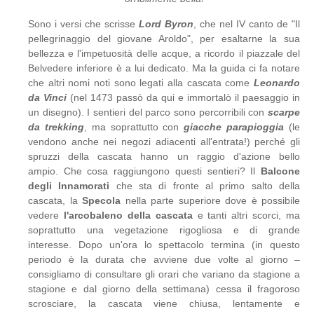
Sono i versi che scrisse
Lord Byron
, che nel IV canto de "Il
pellegrinaggio del giovane Aroldo", per esaltarne la sua
bellezza e l'impetuosità delle acque, a ricordo il piazzale del
Belvedere inferiore è a lui dedicato. Ma la guida ci fa notare
che altri nomi noti sono legati alla cascata come
Leonardo
da Vinci
(nel 1473 passò da qui e immortalò il paesaggio in
un disegno). I sentieri del parco sono percorribili con
scarpe
da trekking
, ma soprattutto con
giacche parapioggia
(le
vendono anche nei negozi adiacenti all'entrata!) perché gli
spruzzi della cascata hanno un raggio d'azione bello
ampio. Che cosa raggiungono questi sentieri? Il
Balcone
degli Innamorati
che sta di fronte al primo salto della
cascata, la
Specola
nella parte superiore dove è possibile
vedere
l'arcobaleno della cascata
e tanti altri scorci, ma
soprattutto una vegetazione rigogliosa e di grande
interesse. Dopo un'ora lo spettacolo termina (in questo
periodo è la durata che avviene due volte al giorno –
consigliamo di consultare gli orari che variano da stagione a
stagione e dal giorno della settimana) cessa il fragoroso
scrosciare, la cascata viene chiusa, lentamente e