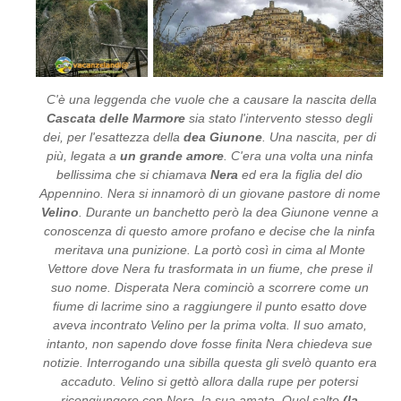
C'è una leggenda che vuole che a causare la nascita della
Cascata delle Marmore
sia stato l'intervento stesso degli
dei, per l'esattezza della
dea Giunone
. Una nascita, per di
più, legata a
un grande amore
. C'era una volta una ninfa
bellissima che si chiamava
Nera
ed era la figlia del dio
Appennino. Nera si innamorò di un giovane pastore di nome
Velino
. Durante un banchetto però la dea Giunone venne a
conoscenza di questo amore profano e decise che la ninfa
meritava una punizione. La portò così in cima al Monte
Vettore dove Nera fu trasformata in un fiume, che prese il
suo nome. Disperata Nera cominciò a scorrere come un
fiume di lacrime sino a raggiungere il punto esatto dove
aveva incontrato Velino per la prima volta. Il suo amato,
intanto, non sapendo dove fosse finita Nera chiedeva sue
notizie. Interrogando una sibilla questa gli svelò quanto era
accaduto. Velino si gettò allora dalla rupe per potersi
ricongiungere con Nera, la sua amata. Quel salto
(la