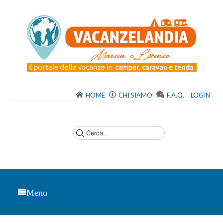
HOME
CHI SIAMO
F.A.Q.
LOGIN
C
e
r
c
a
.
.
.
Menu