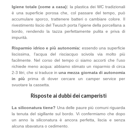
Igiene totale (com
e
a casa):
la plastica dei WC tradizionali
è una superficie porosa che, col passare del tempo, può
accumulare sporco, trattenere batteri o cambiare colore. Il
rivestimento liscio del Twusch porta l'igiene della porcellana a
bordo, rendendo la tazza perfettamente pulita e priva di
impurità.
Risparmio idrico e più autonomia:
essendo una superficie
liscissima, l'acqua del risciacquo scivola via molto più
facilmente. Nel corso del tempo ci siamo accorti che l'uso
richiede meno acqua: abbiamo stimato un risparmio di circa
2-3 litri, che si traduce in
una mezza giornata di autonomia
in più
prima di dover cercare un camper service per
svuotare la cassetta.
Risposte ai dubbi dei camperisti
La siliconatura tiene?
Una delle paure più comuni riguarda
la tenuta del sigillante sul bordo. Vi confermiamo che dopo
un anno la siliconatura è ancora perfetta, liscia e senza
alcuna sbavatura o cedimento.