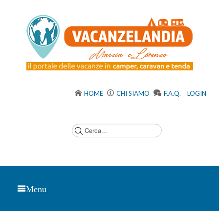
HOME
CHI SIAMO
F.A.Q.
LOGIN
C
e
r
c
a
.
.
.
Menu