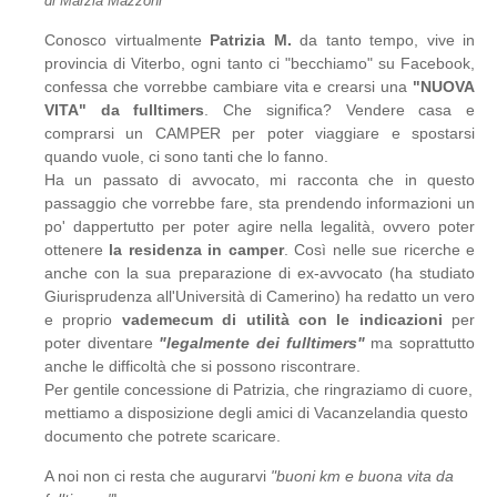
di Marzia Mazzoni
Conosco virtualmente
Patrizia M.
da tanto tempo, vive in
provincia di Viterbo, ogni tanto ci "becchiamo" su Facebook,
confessa che vorrebbe cambiare vita e crearsi una
"NUOVA
VITA" da fulltimers
. Che significa? Vendere casa e
comprarsi un CAMPER per poter viaggiare e spostarsi
quando vuole, ci sono tanti che lo fanno.
Ha un passato di avvocato, mi racconta che in questo
passaggio che vorrebbe fare, sta prendendo informazioni un
po' dappertutto per poter agire nella legalità, ovvero poter
ottenere
la residenza in camper
. Così nelle sue ricerche e
anche con la sua preparazione di ex-avvocato (ha studiato
Giurisprudenza all'Università di Camerino) ha redatto un vero
e proprio
vademecum di utilità con le indicazioni
per
poter diventare
"legalmente dei fulltimers"
ma soprattutto
anche le difficoltà che si possono riscontrare.
Per gentile concessione di Patrizia, che ringraziamo di cuore,
mettiamo a disposizione degli amici di Vacanzelandia questo
documento che potrete scaricare.
A noi non ci resta che augurarvi
"buoni km e buona vita da