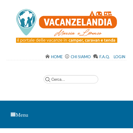
HOME
CHI SIAMO
F.A.Q.
LOGIN
C
e
r
c
a
.
.
.
Menu