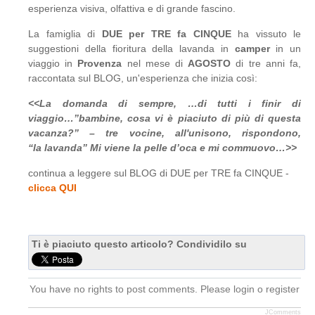
esperienza visiva, olfattiva e di grande fascino.
La famiglia di
DUE per TRE fa CINQUE
ha vissuto le
suggestioni della fioritura della lavanda in
camper
in un
viaggio in
Provenza
nel mese di
AGOSTO
di tre anni fa,
raccontata sul BLOG, un'esperienza che inizia così:
<<La domanda di sempre, …di tutti i finir di
viaggio…”bambine, cosa vi è piaciuto di più di questa
vacanza?” – tre vocine, all'unisono, rispondono,
“la lavanda” Mi viene la pelle d’oca e mi commuovo…>>
continua a leggere sul BLOG di DUE per TRE fa CINQUE -
clicca QUI
Ti è piaciuto questo articolo? Condividilo su
You have no rights to post comments. Please login o register
JComments