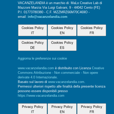
VACANZELANDIA è un marchio di: MaLo Creative Lab di
Mazzoni Marzia Via Luigi Galvani, 9 - 44042 Cento (FE)
P.I. 01773780380 - C.F. MZZMRZ66M70C469O -
email:
info@vacanzelandia.com
Cookies Policy
Cookies Policy
Cookies Policy
IT
EN
FR
Cookies Policy
Cookies Policy
DE
ES
Aggiorna le preferenze sui cookie
www.vacanzelandia.com
è distribuito con Licenza
Creative
Commons Attribuzione - Non commerciale - Non opere
derivate 4.0 Internazionale
.
Basato sul lavoro di
www.vacanzelandia.com
.
Permessi ulteriori rispetto alle finalità della presente licenza
possono essere disponibili presso
https://www.vacanzelandia.com
Privacy Policy
Privacy Policy
Privacy Policy
IT
EN
FR