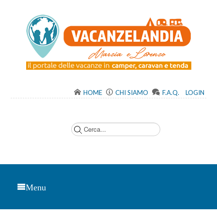
HOME
CHI SIAMO
F.A.Q.
LOGIN
C
e
r
c
a
.
.
.
Menu