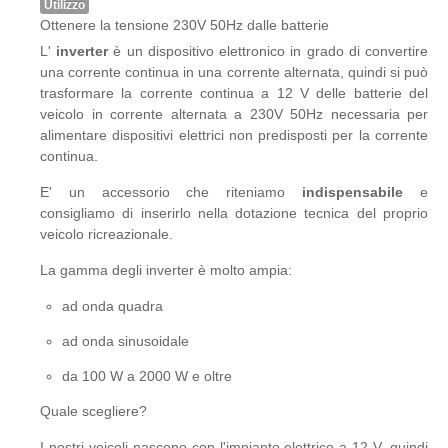
Utilizzo
Ottenere la tensione 230V 50Hz dalle batterie
L'
inverter
è un dispositivo elettronico in grado di convertire
una corrente continua in una corrente alternata, quindi si può
trasformare la corrente continua a 12 V delle batterie del
veicolo in corrente alternata a 230V 50Hz necessaria per
alimentare dispositivi elettrici non predisposti per la corrente
continua.
E' un accessorio che riteniamo
indispensabile
e
consigliamo di inserirlo nella dotazione tecnica del proprio
veicolo ricreazionale.
La gamma degli inverter è molto ampia:
ad onda quadra
ad onda sinusoidale
da 100 W a 2000 W e oltre
Quale scegliere?
I nostri veicoli nascono con l'impianto elettrico a 12 V, quindi