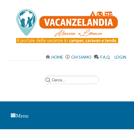
HOME
CHI SIAMO
F.A.Q.
LOGIN
C
e
r
c
a
.
.
.
Menu