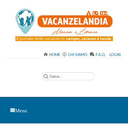
HOME
CHI SIAMO
F.A.Q.
LOGIN
C
e
r
c
a
.
.
.
Menu