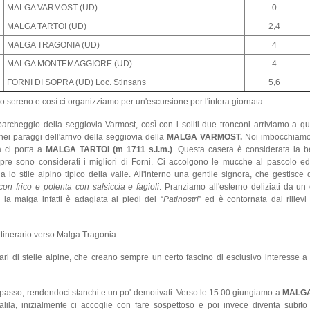
MALGA VARMOST (UD)
0
MALGA TARTOI (UD)
2,4
MALGA TRAGONIA (UD)
4
MALGA MONTEMAGGIORE (UD)
4
FORNI DI SOPRA (UD) Loc. Stinsans
5,6
elo sereno e così ci organizziamo per un'escursione per l'intera giornata.
archeggio della seggiovia Varmost, così con i soliti due tronconi arriviamo a q
i paraggi dell'arrivo della seggiovia della
MALGA VARMOST.
Noi imbocchiamo 
a ci porta a
MALGA TARTOI (m 1711 s.l.m.)
. Questa casera è considerata la 
mpre sono considerati i migliori di Forni. Ci accolgono le mucche al pascolo e
 lo stile alpino tipico della valle. All'interno una gentile signora, che gestisce
con frico e polenta con salsiccia e fagioli
. Pranziamo all'esterno deliziati da un 
la malga infatti è adagiata ai piedi dei “
Patinostri
” ed è contornata dai rilievi
 itinerario verso Malga Tragonia.
ari di stelle alpine, che creano sempre un certo fascino di esclusivo interesse a 
 il passo, rendendoci stanchi e un po' demotivati. Verso le 15.00 giungiamo a
MALGA
la, inizialmente ci accoglie con fare sospettoso e poi invece diventa subito 