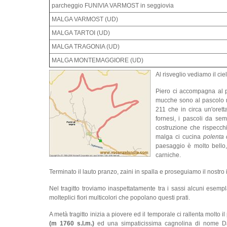
parcheggio FUNIVIA VARMOST in seggiovia
MALGA VARMOST (UD)
MALGA TARTOI (UD)
MALGA TRAGONIA (UD)
MALGA MONTEMAGGIORE (UD)
Al risveglio vediamo il ci
Piero ci accompagna al p
mucche sono al pascolo ne
211 che in circa un'orett
fornesi, i pascoli da se
costruzione che rispecchia
malga ci cucina
polenta 
paesaggio è molto bello, 
carniche.
Terminato il lauto pranzo, zaini in spalla e proseguiamo il nostro
Nel tragitto troviamo inaspettatamente tra i sassi alcuni esempl
molteplici fiori multicolori che popolano questi prati.
A metà tragitto inizia a piovere ed il temporale ci rallenta molto
(m 1760 s.l.m.)
ed una simpaticissima cagnolina di nome Dali