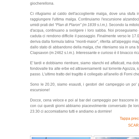
giocherellona.
Ci rifugiamo al caldo dell'accogliente malga, dove una stufa i
raggiungere l'ultima malga. Continuiamo l'escursione alzandoci
umidi prati del
“Plan di Plaron” (m 1839 s.l.m.)
. Secondo la mitolo
d'acqua, continuano a svolgere i loro sabba. Noi proseguiamo co
caduta ci rendono difficile il passaggio. Finalmente verso le 17
deriva dalla formula latina “monti-maior”, riferita all'alpeggio m
dallo stato di abbandono della malga, che riteniamo sia in una b
Clapsavon (m 2462 s.l.m.). Interessante e curioso è il bivacco ric
E' tardi e dobbiamo rientrare, siamo stanchi ed affaticati, ma dob
fondovalle tra alte erbe ed attraversamenti sul torrente Agozza, s
passo. L'ultimo tratto del tragitto è collegato all'anello di Forni che
Sono le 20.20, siamo esausti, i gestori del campeggio un po' pre
escursione!
Docce, cena veloce e poi al bar del campeggio per trascorre in 
con cui questi giorni abbiamo piacevolmente conversato (le lor
23.30 ci accomiatiamo tutti e andiamo a dormire!
Tappa prec
SCARI