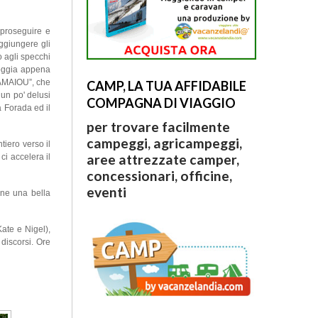
 proseguire e
aggiungere gli
o agli specchi
ioggia appena
MAMAIOU”, che
CAMP, LA TUA AFFIDABILE
 un po' delusi
COMPAGNA DI VIAGGIO
 Forada ed il
per trovare facilmente
campeggi, agricampeggi,
tiero verso il
aree attrezzate camper,
ci accelera il
concessionari, officine,
eventi
ine una bella
ate e Nigel),
discorsi. Ore