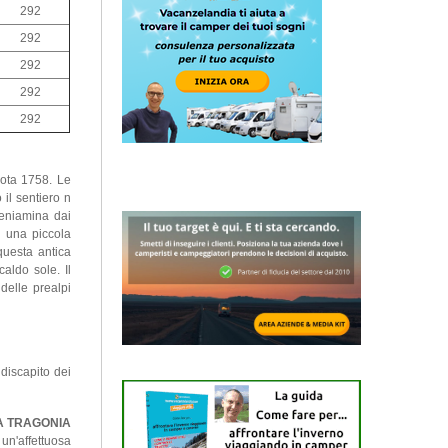
292
292
292
292
292
uota 1758. Le
il sentiero n
beniamina dai
d una piccola
 questa antica
caldo sole. Il
 delle prealpi
discapito dei
 TRAGONIA
un'affettuosa