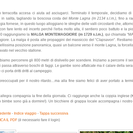
n terracotta accesa ci aiuta ad asciugarci. Terminato il temporale, decidiamo di
 in salita, tagliando la boscosa costa del
Monte Lagna (m 2134 s.l.m.)
, fino a r
gia fornese, in questo luogo alloggiano le streghe delle valli circostanti che, attorn
n fare lento ed incerto perché l'erba molto alta, il sentiero poco battuto e la p
.00 raggiungiamo la
MALGA MONTEMAGGIORE (m 1729 s.l.m.)
, qui chiamata “
aggiore. La malga è posta alle propaggini del massiccio del “
Clapsavon
”. Restiamo
ellissima posizione panoramica, quasi un balcone verso il monte Lagna, la forcella
avato nel vecchio stallone.
biamo percorrere gli 800 metri di dislivello per scendere. Iniziamo a percorre il sen
i passa attraverso boschi di faggi. Le gambe sono affaticate ma il calare della sera 
 ci porta dritti dritti al campeggio.
occupati per il nostro ritardo....ma alla fine siamo felici di aver portato a term
allegra compagnia la fine della giornata. Ci raggiunge anche la coppia inglese (K
o bimbe sono già a dormire!). Un bicchiere di grappa locale accompagna i nostro 
edente
-
Indice viaggio
-
Tappa successiva
CA IL PDF
(è necessario fare il login)