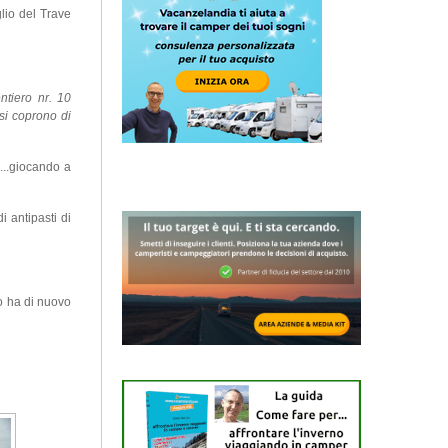
glio del Trave
ntiero nr. 10
si coprono di
...giocando a
i antipasti di
po ha di nuovo