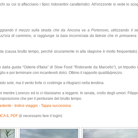
i su cui si affacciano i tipici ristorantini caratteristici. All'orizzonte si vede lo sco
ggiando il mezzo sulla strada che da Ancona va a Portonovo, utilizzando il se
'ora di cammino, si raggiunge la baia incorniciata da falesie che in primavera 
a (causa brutto tempo, perché sicuramente in alta stagione è molto frequentato).
o dalla guida “Osterie d'Italia” di Slow Food “Ristorante da Marcello”), un tripudio d
lio e poi terminare con incantevoli dolci. Ottimo il rapporto qualità/prezzo.
 sole, ma il vento forte ci costringe a rifugiarci nella tendina.
 mentre Lorenzo ed io ci rilassiamo a leggere. In serata, crollo degli umori: Filip
disposizione che per il perdurare del brutto tempo.
edente
-
Indice viaggio
-
Tappa successiva
CA IL PDF
(è necessario fare il login)