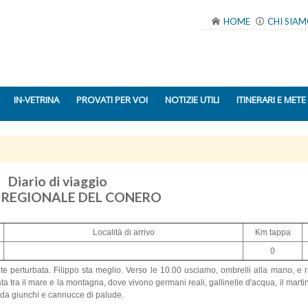
HOME
CHI SIA
IN-VETRINA
PROVATI PER VOI
NOTIZIE UTILI
ITINERARI E METE
Diario di viaggio
 REGIONALE DEL CONERO
Località di arrivo
Km tappa
0
te perturbata. Filippo sta meglio. Verso le 10.00 usciamo, ombrelli alla mano, e
 tra il mare e la montagna, dove vivono germani reali, gallinelle d'acqua, il martin
ito da giunchi e cannucce di palude.