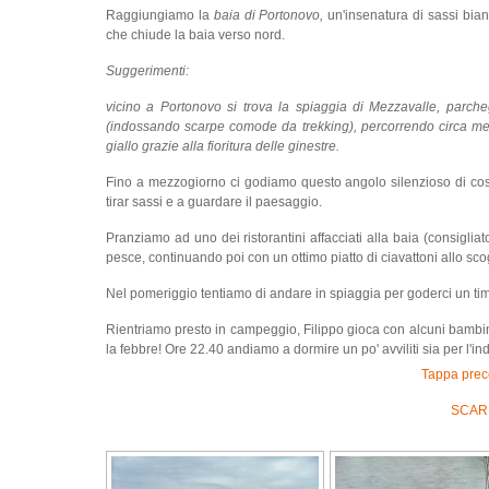
Raggiungiamo la
baia di Portonovo,
un'insenatura di sassi bianch
che chiude la baia verso nord.
Suggerimenti:
vicino a Portonovo si trova
l
a spia
ggi
a
di
Mezzavalle
, parche
(indossando scarpe comode da trekking), percorrendo circa mezz
giallo grazie alla fioritura delle ginestre.
Fino a mezzogiorno ci godiamo questo angolo silenzioso di cost
tirar sassi e a guardare il paesaggio.
Pranziamo ad uno dei ristorantini affacciati alla baia (consigliat
pesce, continuando poi con un ottimo piatto di ciavattoni allo scog
Nel pomeriggio tentiamo di andare in spiaggia per goderci un timido
Rientriamo presto in campeggio, Filippo gioca con alcuni bambini
la febbre! Ore 22.40 andiamo a dormire un po' avviliti sia per l'in
Tappa prec
SCARI