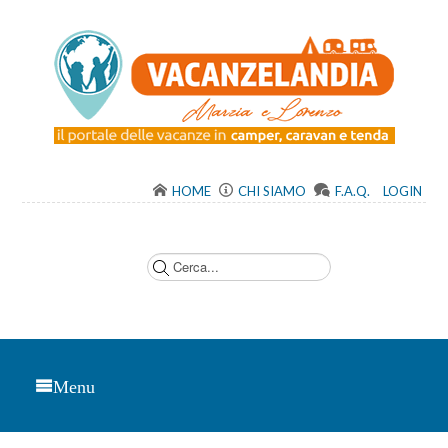
HOME
CHI SIAMO
F.A.Q.
LOGIN
C
e
r
c
a
.
.
.
Menu