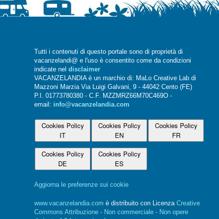
Tutti i contenuti di questo portale sono di proprietà di
vacanzelandi@ e l'uso è consentito come da condizioni
indicate nel
disclaimer
VACANZELANDIA è un marchio di: MaLo Creative Lab di
Mazzoni Marzia Via Luigi Galvani, 9 - 44042 Cento (FE)
P.I. 01773780380 - C.F. MZZMRZ66M70C469O -
email:
info@vacanzelandia.com
Cookies Policy
Cookies Policy
Cookies Policy
IT
EN
FR
Cookies Policy
Cookies Policy
DE
ES
Aggiorna le preferenze sui cookie
www.vacanzelandia.com
è distribuito con Licenza
Creative
Commons Attribuzione - Non commerciale - Non opere