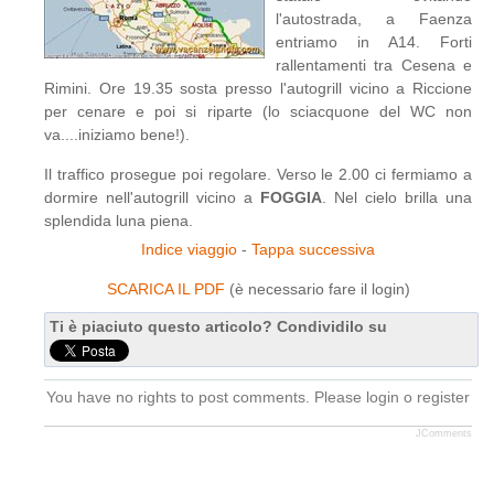
l'autostrada, a Faenza
entriamo in A14. Forti
rallentamenti tra Cesena e
Rimini. Ore 19.35 sosta presso l'autogrill vicino a Riccione
per cenare e poi si riparte (lo sciacquone del WC non
va....iniziamo bene!).
Il traffico prosegue poi regolare. Verso le 2.00 ci fermiamo a
dormire nell'autogrill vicino a
FOGGIA
. Nel cielo brilla una
splendida luna piena.
Indice viaggio
-
Tappa successiva
SCARICA IL PDF
(è necessario fare il login)
Ti è piaciuto questo articolo? Condividilo su
You have no rights to post comments. Please login o register
JComments