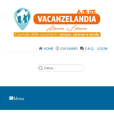
HOME
CHI SIAMO
F.A.Q.
LOGIN
C
e
r
c
a
.
.
.
Menu