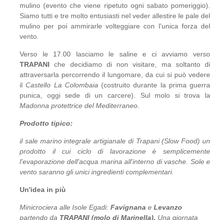
mulino (evento che viene ripetuto ogni sabato pomeriggio).
Siamo tutti e tre molto entusiasti nel veder allestire le pale del
mulino per poi ammirarle volteggiare con l'unica forza del
vento.
Verso le 17.00 lasciamo le saline e ci avviamo verso
TRAPANI
che decidiamo di non visitare, ma soltanto di
attraversarla percorrendo il lungomare, da cui si può vedere
il
Castello La Colombaia
(costruito durante la prima guerra
punica, oggi sede di un carcere). Sul molo si trova la
Madonna protettrice del Mediterraneo
.
Prodotto tipico:
il sale marino integrale artigianale di Trapani (Slow Food)
un
prodotto il cui ciclo di lavorazione è semplicemente
l'evaporazione dell'acqua marina all'interno di vasche. Sole e
vento saranno gli unici ingredienti complementari.
Un'idea in più
Minicrociera alle Isole Egadi:
Favignana
e
Levanzo
partendo da
TRAPANI (molo di Marinella).
Una giornata