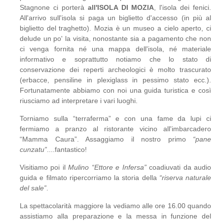
Stagnone ci porterà
all'ISOLA DI MOZIA
, l'isola dei fenici.
All'arrivo sull'isola si paga un biglietto d'accesso (in più al
biglietto del traghetto). Mozia è un museo a cielo aperto, ci
delude un po' la visita, nonostante sia a pagamento che non
ci venga fornita né una mappa dell'isola, né materiale
informativo e soprattutto notiamo che lo stato di
conservazione dei reperti archeologici è molto trascurato
(erbacce, pensiline in plexiglass in pessimo stato ecc.).
Fortunatamente abbiamo con noi una guida turistica e così
riusciamo ad interpretare i vari luoghi.
Torniamo sulla “terraferma” e con una fame da lupi ci
fermiamo a pranzo al ristorante vicino all'imbarcadero
“Mamma Caura”. Assaggiamo il nostro primo
“pane
cunzatu”
....fantastico!
Visitiamo poi il
Mulino “Ettore e Infersa”
coadiuvati da audio
guida e filmato ripercorriamo la storia della
“riserva naturale
del sale”
.
La spettacolarità maggiore la vediamo alle ore 16.00 quando
assistiamo alla preparazione e la messa in funzione del