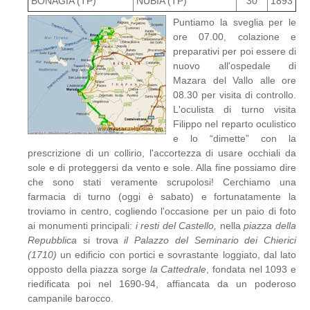
BONAGIA (TP)
NUBIA (TP)
30
1893
Puntiamo la sveglia per le
ore 07.00, colazione e
preparativi per poi essere di
nuovo all'ospedale di
Mazara del Vallo alle ore
08.30 per visita di controllo.
L'oculista di turno visita
Filippo nel reparto oculistico
e lo “dimette” con la
prescrizione di un collirio, l'accortezza di usare occhiali da
sole e di proteggersi da vento e sole. Alla fine possiamo dire
che sono stati veramente scrupolosi! Cerchiamo una
farmacia di turno (oggi è sabato) e fortunatamente la
troviamo in centro, cogliendo l'occasione per un paio di foto
ai monumenti principali:
i resti del Castello,
nella
piazza della
Repubblica
si trova
il Palazzo del Seminario dei Chierici
(1710)
un edificio con portici e sovrastante loggiato, dal lato
opposto della piazza sorge
la Cattedrale
, fondata nel 1093 e
riedificata poi nel 1690-94, affiancata da un poderoso
campanile barocco.