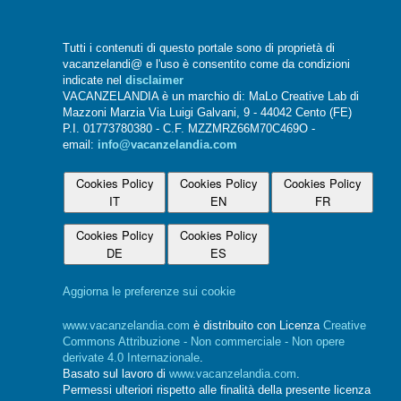
Tutti i contenuti di questo portale sono di proprietà di
vacanzelandi@ e l'uso è consentito come da condizioni
indicate nel
disclaimer
VACANZELANDIA è un marchio di: MaLo Creative Lab di
Mazzoni Marzia Via Luigi Galvani, 9 - 44042 Cento (FE)
P.I. 01773780380 - C.F. MZZMRZ66M70C469O -
email:
info@vacanzelandia.com
Cookies Policy
Cookies Policy
Cookies Policy
IT
EN
FR
Cookies Policy
Cookies Policy
DE
ES
Aggiorna le preferenze sui cookie
www.vacanzelandia.com
è distribuito con Licenza
Creative
Commons Attribuzione - Non commerciale - Non opere
derivate 4.0 Internazionale
.
Basato sul lavoro di
www.vacanzelandia.com
.
Permessi ulteriori rispetto alle finalità della presente licenza