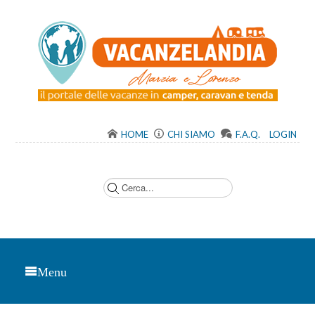
HOME
CHI SIAMO
F.A.Q.
LOGIN
C
e
r
c
a
.
.
.
Menu