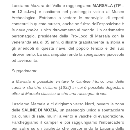
Lasciamo Mazara del Vallo e raggiungiamo
MARSALA (TP –
m 12 s.l.m.)
e sostiamo nel parcheggio vicino al Museo
Archeologico. Entriamo a vedere le meraviglie di reperti
contenuti in questo museo, anche se fulcro dell'esposizione è
la nave punica,
unico ritrovamento al mondo. Un carismatico
personaggio, presidente della Pro-Loco di Marsala con la
veneranda età di 85 anni, ci illustra gratuitamente la storia e
gli aneddoti di questa nave, del popolo fenicio e del suo
ritrovamento. La sua simpatia rende la spiegazione piacevole
ed avvincente.
Suggerimenti:
a Marsala è possibile visitare
le Cantine Florio
, una delle
cantine storiche siciliane (1833) in cui è possibile degustare
oltre al Marsala classico anche una rassegna di vini.
Lasciamo Marsala e ci dirigiamo verso Nord, ovvero la zona
delle
SALINE DI MOZIA
, un paesaggio unico e spettacolare
tra cumuli di sale, mulini a vento e vasche di evaporazione.
Parcheggiamo il camper e poi raggiungiamo l'imbarcadero
per salire su un traghetto che percorrendo la Laguna dello