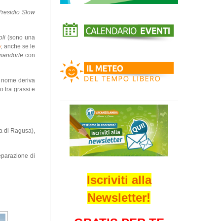
(Presidio Slow
li
(sono una
o
; anche se le
 mandorle
con
i nome deriva
o tra grassi e
ia di Ragusa),
reparazione di
Iscriviti alla
Newsletter!