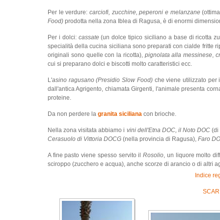
Per le verdure:
carciofi, zucchine, peperoni e melanzane
(ottim
Food)
prodotta nella zona Iblea di Ragusa, è di enormi dimension
Per i dolci:
cassate
(un dolce tipico siciliano a base di ricotta 
specialità della cucina siciliana sono preparati con cialde fritte 
originali sono quelle con la ricotta),
pignolata alla messinese
,
c
cui si preparano dolci e biscotti molto caratteristici ecc.
L'
asino ragusano (Presidio Slow Food)
che viene utilizzato per
dall'antica Agrigento, chiamata Girgenti, l'animale presenta corna p
proteine.
Da non perdere la
granita siciliana
con brioche.
Nella zona visitata abbiamo i
vini dell'Etna DOC, il Noto DOC
(di
Cerasuolo di Vittoria DOCG
(nella provincia di Ragusa),
Faro D
A fine pasto viene spesso servito il
Rosolio
, un liquore molto di
sciroppo (zucchero e acqua), anche scorze di arancio o di altri a
Indice re
SCARI