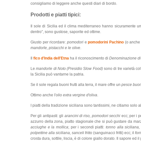
consigliamo di leggere anche questi diari di bordo.
Prodotti e piatti tipici:
Il sole di Sicilia ed il clima mediterraneo hanno sicuramente un
dentro”, sono gustose, saporite ed ottime.
Giusto per ricordare:
pomodori
e
pomodorini Pachino
(o anche 
mandorle, pistacchi e le olive
.
Il
fico d'India dell'Etna
ha il riconoscimento di
Denominazione di 
Le
mandorle di Noto (Presidio Slow Food)
sono di tre varietà co
la Sicilia può vantarne la patria.
Se il sole regala buoni frutti alla terra, il mare offre un
pesce buon
Ottimo anche l'
olio extra vergine d'oliva
.
I piatti della tradizione siciliana sono tantissimi, ne citiamo solo al
Per gli antipasti: gli
arancini di riso, pomodori secchi
ecc; per i pr
azzurro della zona, piatto stagionale che si può gustare da marz
acciughe e la mollica
; per i secondi piatti:
tonno alla siciliana
polpettine alla siciliana, sanceli fritto
(sanguinacci fritti) ecc; il
for
crosta dura, sottile, liscia, è di colore giallo dorato. Il sapore e