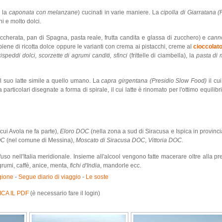
a la
caponata con melanzane
) cucinati in varie maniere. La
cipolla di Giarratana 
i e molto dolci.
zuccherata, pan di Spagna, pasta reale, frutta candita e glassa di zucchero) e
canno
ripiene di ricotta dolce oppure le varianti con crema ai pistacchi, creme al
cioccolat
rispeddi dolci, scorzette di agrumi canditi, sfinci
(frittelle di ciambella), la
pasta di
 il suo latte simile a quello umano. La
capra girgentana (Presidio Slow Food)
il cu
articolari disegnate a forma di spirale, il cui latte è rinomato per l'ottimo equilibri
 cui Avola ne fa parte),
Eloro DOC
(nella zona a sud di Siracusa e Ispica in provinc
OC
(nel comune di Messina),
Moscato di Siracusa DOC, Vittoria DOC.
ffuso nell'Italia meridionale. Insieme all'alcool vengono fatte macerare oltre alla p
grumi, caffè, anice, menta,
fichi d'India
, mandorle ecc.
gione
-
Segue diario di viaggio
-
Le soste
CA IL PDF
(è necessario fare il login)