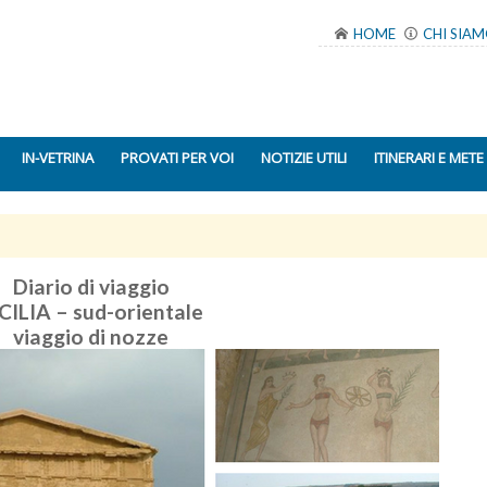
HOME
CHI SIA
IN-VETRINA
PROVATI PER VOI
NOTIZIE UTILI
ITINERARI E METE
Diario di viaggio
CILIA – sud-orientale
viaggio di nozze