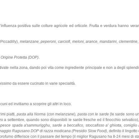
'influenza positiva sulle colture agricole ed orticole. Frutta e verdura hanno vera
Piccadilly),
melanzane, peperoni, carciofi, meloni, arance, mandarini, clementine, 
Origine Protetta (DOP)
.
ltivate nella zona, dando poi vita come ingrediente principale e non a degli splendid
issimo
da essere cucinato in varie specialità.
cuni ed invitiamo a scoprire gli altri in loco.
imi piatti,
pasta alla Norma
(con melanzane),
pasta con le sarde
(le sarde sono un
o a settembre, quando sono disponibili le sarde fresche ed il finocchio selvatico)
, pesce spada a'sammurigghu, sarde a beccafico, stoccafisso a' ghiotta, coniglio a
maggio Ragusano DOP di razza modicana (Presidio Slow Food)
, definito il lingotto
d il profumo differisce con il passare del tempo (il miglior Ragusano ha 8-24 mesi di st