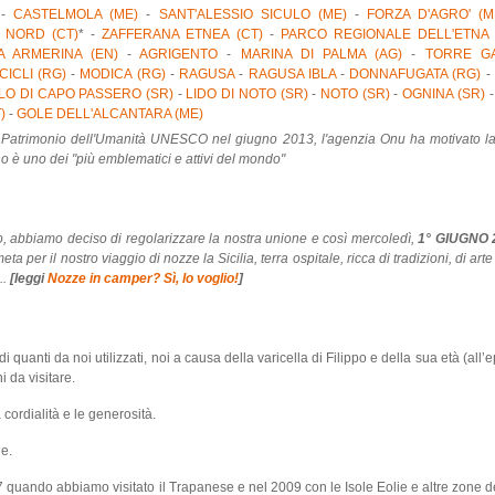
-
CASTELMOLA (ME)
-
SANT'ALESSIO SICULO (ME)
-
FORZA D'AGRO' (M
 NORD (CT)
* -
ZAFFERANA ETNEA (CT)
-
PARCO REGIONALE DELL'ETNA 
A ARMERINA (EN)
-
AGRIGENTO
-
MARINA DI PALMA (AG)
-
TORRE GA
CICLI (RG)
-
MODICA (RG)
-
RAGUSA
-
RAGUSA IBLA
-
DONNAFUGATA (RG)
-
O DI CAPO PASSERO (SR)
-
LIDO DI NOTO (SR)
-
NOTO (SR)
-
OGNINA (SR)
-
)
-
GOLE DELL'ALCANTARA (ME)
to Patrimonio dell'Umanità UNESCO nel giugno 2013, l'agenzia Onu ha motivato la 
ano è uno dei "più emblematici e attivi del mondo"
o, abbiamo deciso di regolarizzare la nostra unione e così
mercoledì,
1° GIUGNO 2
r il nostro viaggio di nozze la Sicilia, terra ospitale, ricca di tradizioni, di arte e
..
[leggi
Nozze in camper? Sì, lo voglio!
]
 di quanti da noi utilizzati, noi a causa della varicella di Filippo e della sua età (all
 da visitare.
a cordialità e le generosità.
le.
07 quando abbiamo visitato il Trapanese e nel 2009 con le Isole Eolie e altre zone del