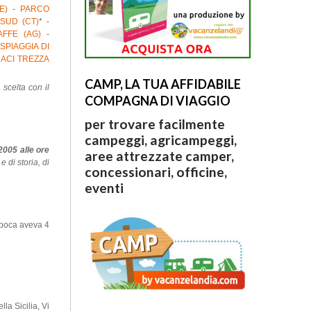
E)
-
PARCO
SUD (CT)
* -
FFE (AG)
-
SPIAGGIA DI
ACI TREZZA
CAMP, LA TUA AFFIDABILE
scelta con il
COMPAGNA DI VIAGGIO
per trovare facilmente
campeggi, agricampeggi,
005 alle ore
aree attrezzate camper,
 di storia, di
concessionari, officine,
eventi
’epoca aveva 4
la Sicilia, Vi