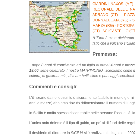
GIARDINI NAXOS (ME)
REGIONALE DELL'ETNA
ADRANO (CT)
-
PIAZZ
DONNALUCATA (RG)
-
S
MARZA (RG)
-
PORTOPAL
(CT)
-
ACI CASTELLO (CT
*L'Etna è stato dichiara
fatto che il vulcano sicili
Premessa:
...dopo 8 anni di convivenza ed un figlio di ormai 4 anni e mezz
18.00
viene celebrato il nostro MATRIMONIO...scegliamo come meta pe
cultura, di gastronomia, di mare bellissimo e paesaggi sconfinati.
Commenti e consigli:
L’itinerario da noi descritto è sicuramente fattibile in meno giorni
anni e mezzo) abbiamo dovuto ridimensionare il numero di luoghi
In Sicilia è molto spesso riscontrabile nelle persone l'ospitalità, l
L'unica nota dolente è il tipo di guida, un po' al di fuori delle rego
Il desiderio di ritornare in
SICILIA
si è realizzato in luglio del 20