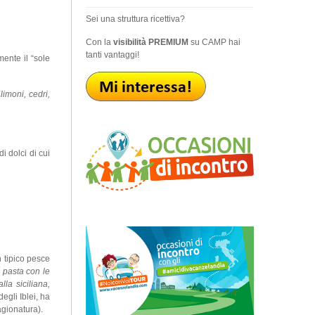
Sei una struttura ricettiva?
Con la
visibilità PREMIUM
su CAMP hai
tanti vantaggi!
mente il “sole
limoni, cedri,
i dolci di cui
 tipico pesce
,
pasta con le
lla siciliana,
 degli Iblei, ha
agionatura).