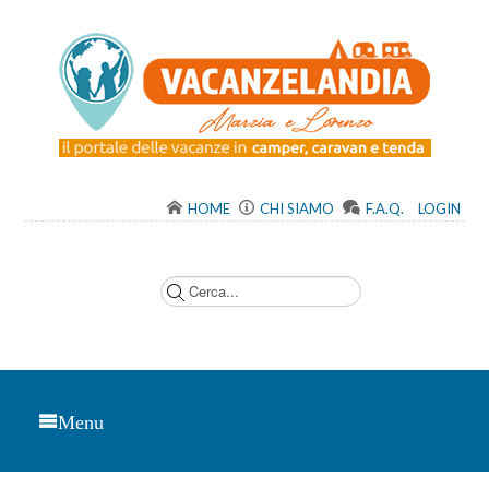
HOME
CHI SIAMO
F.A.Q.
LOGIN
C
e
r
c
a
.
.
.
Menu