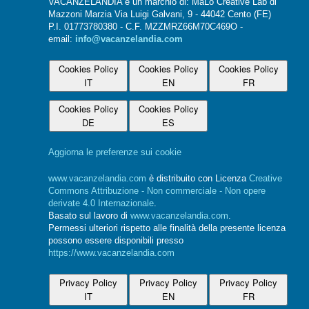
VACANZELANDIA è un marchio di: MaLo Creative Lab di
Mazzoni Marzia Via Luigi Galvani, 9 - 44042 Cento (FE)
P.I. 01773780380 - C.F. MZZMRZ66M70C469O -
email:
info@vacanzelandia.com
Cookies Policy
Cookies Policy
Cookies Policy
IT
EN
FR
Cookies Policy
Cookies Policy
DE
ES
Aggiorna le preferenze sui cookie
www.vacanzelandia.com
è distribuito con Licenza
Creative
Commons Attribuzione - Non commerciale - Non opere
derivate 4.0 Internazionale
.
Basato sul lavoro di
www.vacanzelandia.com
.
Permessi ulteriori rispetto alle finalità della presente licenza
possono essere disponibili presso
https://www.vacanzelandia.com
Privacy Policy
Privacy Policy
Privacy Policy
IT
EN
FR