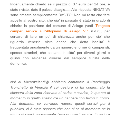
Ingenuamente chiedo se il prezzo di 37 euro per 24 ore, è
stato rivisto, dato il palese disagio......Alla risposta NEGATIVA
sono rimasto semplicemente BASITO! Non mi resta che fare
appello al vostro sito, che gia' in passato è stato in grado di
chiarire la posizione del comune di Asiago (vedi "
Progetto
camper service sull'Altopiano di Asiago VI
"
n.d.r.), per
cercare di fare un po' di chiarezza anche per cio' che
riguarda Venezia, visto anche che detta localita' è
frequentata anualmente da un numero enorme di camperisti,
spesso stranieri, che sostano in citta' per diversi giorni e
quindi con esigenze diverse dal semplice turista della
domenica.
Noi di Vacanzelandi@ abbiamo contattato il Parcheggio
Tronchetto di Venezia il cui gestore ci ha confermato la
chiusura della zona riservata al carico e scarico, in quanto al
momento in quello spazio c'è un cantiere con lavori in corso.
Alla domanda se verranno riaperti questi servizi per il
pubblico, ci è stato risposto che non si sa al momento se in
futuro si riavrà nuovamente l'uso di questi servizi. Il gestore