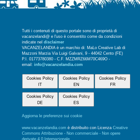
Tutti i contenuti di questo portale sono di proprietà di
vacanzelandi@ e l'uso è consentito come da condizioni
indicate nel
disclaimer
VACANZELANDIA è un marchio di: MaLo Creative Lab di
Mazzoni Marzia Via Luigi Galvani, 9 - 44042 Cento (FE)
P.I. 01773780380 - C.F. MZZMRZ66M70C469O -
email:
info@vacanzelandia.com
Cookies Policy
Cookies Policy
Cookies Policy
IT
EN
FR
Cookies Policy
Cookies Policy
DE
ES
Aggiorna le preferenze sui cookie
www.vacanzelandia.com
è distribuito con Licenza
Creative
Commons Attribuzione - Non commerciale - Non opere
derivate 4.0 Internazionale
.