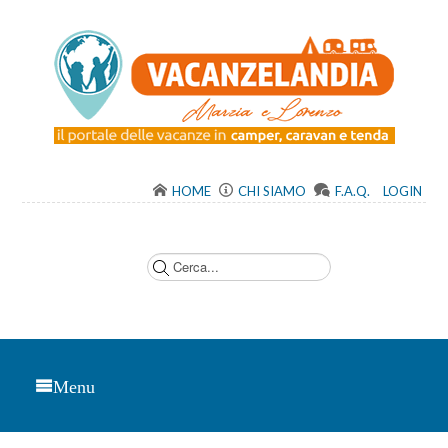
HOME
CHI SIAMO
F.A.Q.
LOGIN
C
e
r
c
a
.
.
.
Menu