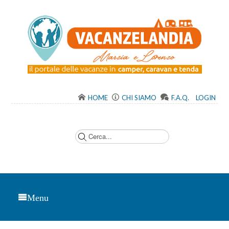
HOME
CHI SIAMO
F.A.Q.
LOGIN
C
e
r
c
a
.
.
.
Menu