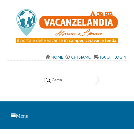
HOME
CHI SIAMO
F.A.Q.
LOGIN
C
e
r
c
a
.
.
.
Menu