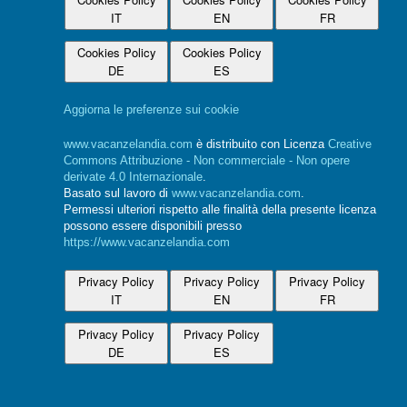
IT
EN
FR
Cookies Policy
Cookies Policy
DE
ES
Aggiorna le preferenze sui cookie
www.vacanzelandia.com
è distribuito con Licenza
Creative
Commons Attribuzione - Non commerciale - Non opere
derivate 4.0 Internazionale
.
Basato sul lavoro di
www.vacanzelandia.com
.
Permessi ulteriori rispetto alle finalità della presente licenza
possono essere disponibili presso
https://www.vacanzelandia.com
Privacy Policy
Privacy Policy
Privacy Policy
IT
EN
FR
Privacy Policy
Privacy Policy
DE
ES