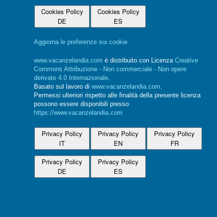
Cookies Policy
Cookies Policy
DE
ES
Aggiorna le preferenze sui cookie
www.vacanzelandia.com
è distribuito con Licenza
Creative
Commons Attribuzione - Non commerciale - Non opere
derivate 4.0 Internazionale
.
Basato sul lavoro di
www.vacanzelandia.com
.
Permessi ulteriori rispetto alle finalità della presente licenza
possono essere disponibili presso
https://www.vacanzelandia.com
Privacy Policy
Privacy Policy
Privacy Policy
IT
EN
FR
Privacy Policy
Privacy Policy
DE
ES