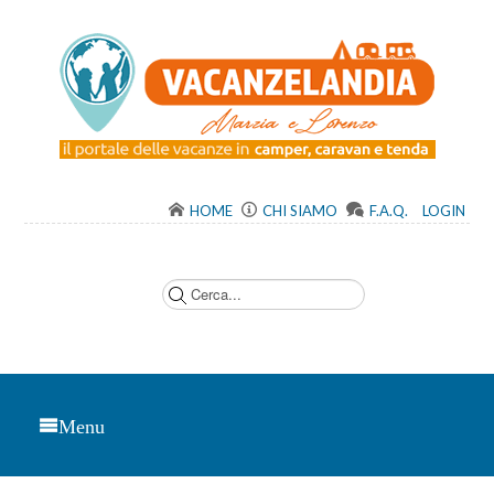
HOME
CHI SIAMO
F.A.Q.
LOGIN
C
e
r
c
a
.
.
.
Menu