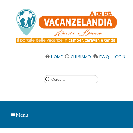
HOME
CHI SIAMO
F.A.Q.
LOGIN
C
e
r
c
a
.
.
.
Menu