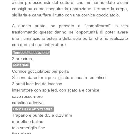
alcuni professionisti del settore, che mi hanno dato alcuni
consigli su come eseguire la riparazione: fermare la crepa,
sigillarla e camuffare il tutto con una cornice gocciolatoio.
A questo punto, ho pensato di “complicarmi” la vita
trasformando questo danno nell'opportunità di poter avere
una illuminazione esterna della sola porta, che ho realizzato
con due led e un interruttore.
Tempo di esecuzione
2 ore circa
Materiale
Cornice gocciolatoio per porta
Silicone da esterni per sigillature finestre ed infissi
2 punti luce led da incasso
interruttore con spia led, con scatola e cornice
cavo rosso-nero
canalina adesiva
Utensili ed attrezzature
Trapano e punte d.3 e d.13 mm
martello e bulino
tela smeriglio fine