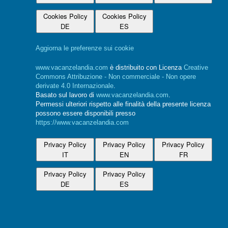
Cookies Policy
Cookies Policy
DE
ES
Aggiorna le preferenze sui cookie
www.vacanzelandia.com
è distribuito con Licenza
Creative
Commons Attribuzione - Non commerciale - Non opere
derivate 4.0 Internazionale
.
Basato sul lavoro di
www.vacanzelandia.com
.
Permessi ulteriori rispetto alle finalità della presente licenza
possono essere disponibili presso
https://www.vacanzelandia.com
Privacy Policy
Privacy Policy
Privacy Policy
IT
EN
FR
Privacy Policy
Privacy Policy
DE
ES