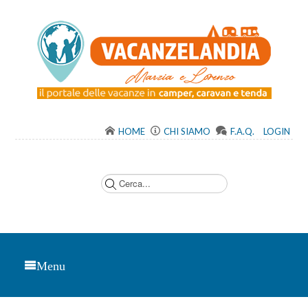
HOME
CHI SIAMO
F.A.Q.
LOGIN
C
e
r
c
a
.
.
.
Menu