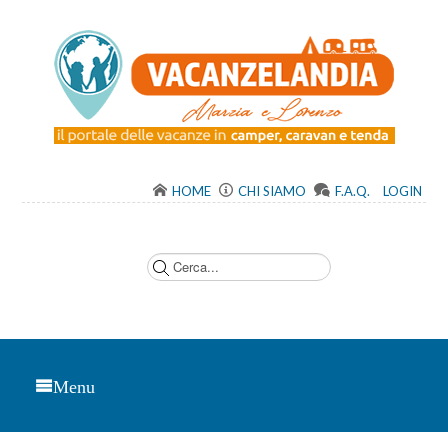
HOME
CHI SIAMO
F.A.Q.
LOGIN
C
e
r
c
a
.
.
.
Menu