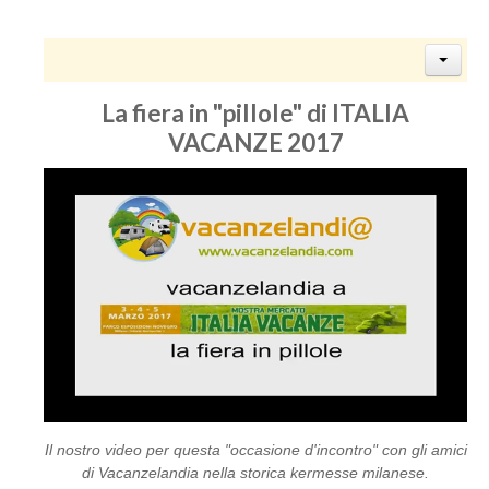
La fiera in "pillole" di ITALIA
VACANZE 2017
Il nostro video per questa "occasione d'incontro" con gli amici
di Vacanzelandia nella storica kermesse milanese.