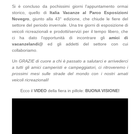
Si è concluso da pochissimi giorni l'appuntamento ormai
storico, quello di
Italia Vacanze al Parco Esposizioni
Novegro
, giunto alla 43° edizione, che chiude le fiere del
settore del periodo invernale. Una tre giorni di esposizione di
veicoli ricreazionali e prodotti/servizi per il tempo libero, che
ci ha dato l'opportunità di incontrare gli
amici di
vacanzelandi@
ed gli addetti del settore con cui
collaboriamo.
Un GRAZIE di cuore a chi è passato a salutarci e arrivederci
a tutti gli amici camperisti e campeggiatori, ci ritroveremo i
prossimi mesi sulle strade del mondo con i nostri amati
veicoli ricreazionali!
Ecco il
VIDEO
della fiera in pillole:
BUONA VISIONE!