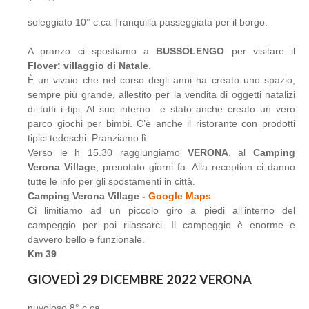
soleggiato 10° c.ca Tranquilla passeggiata per il borgo.
A pranzo ci spostiamo a
BUSSOLENGO
per visitare il
Flover: villaggio di Natale
.
È un vivaio che nel corso degli anni ha creato uno spazio,
sempre più grande, allestito per la vendita di oggetti natalizi
di tutti i tipi. Al suo interno è stato anche creato un vero
parco giochi per bimbi. C’è anche il ristorante con prodotti
tipici tedeschi. Pranziamo lì.
Verso le h 15.30 raggiungiamo
VERONA
, al
Camping
Verona Village
, prenotato giorni fa. Alla reception ci danno
tutte le info per gli spostamenti in città.
Camping Verona Village -
Google Maps
Ci limitiamo ad un piccolo giro a piedi all’interno del
campeggio per poi rilassarci. Il campeggio è enorme e
davvero bello e funzionale.
Km 39
GIOVEDÌ 29 DICEMBRE 2022 VERONA
nuvoloso 8° c.ca