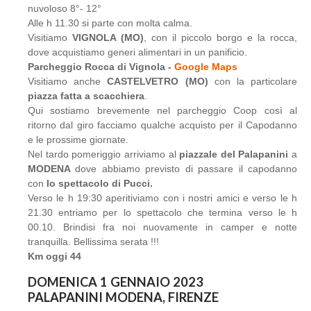
nuvoloso 8°- 12°
Alle h 11.30 si parte con molta calma.
Visitiamo
VIGNOLA (MO)
, con il piccolo borgo e la rocca,
dove acquistiamo generi alimentari in un panificio.
Parcheggio Rocca di Vignola -
Google Maps
Visitiamo anche
CASTELVETRO (MO)
con la particolare
piazza fatta a scacchiera
.
Qui sostiamo brevemente nel parcheggio Coop così al
ritorno dal giro facciamo qualche acquisto per il Capodanno
e le prossime giornate.
Nel tardo pomeriggio arriviamo al
piazzale del Palapanini
a
MODENA
dove abbiamo previsto di passare il capodanno
con
lo spettacolo di Pucci.
Verso le h 19:30 aperitiviamo con i nostri amici e verso le h
21.30 entriamo per lo spettacolo che termina verso le h
00.10. Brindisi fra noi nuovamente in camper e notte
tranquilla. Bellissima serata !!!
Km oggi 44
DOMENICA 1 GENNAIO 2023
PALAPANINI MODENA, FIRENZE