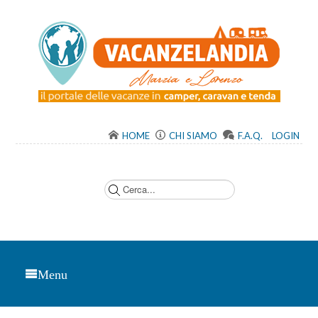
HOME
CHI SIAMO
F.A.Q.
LOGIN
C
e
r
c
a
.
.
.
Menu