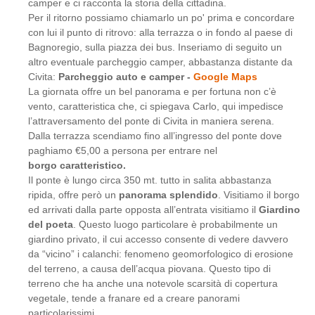
camper e ci racconta la storia della cittadina.
Per il ritorno possiamo chiamarlo un po' prima e concordare
con lui il punto di ritrovo: alla terrazza o in fondo al paese di
Bagnoregio, sulla piazza dei bus. Inseriamo di seguito un
altro eventuale parcheggio camper, abbastanza distante da
Civita:
Parcheggio auto e camper -
Google Maps
La giornata offre un bel panorama e per fortuna non c’è
vento, caratteristica che, ci spiegava Carlo, qui impedisce
l’attraversamento del ponte di Civita in maniera serena.
Dalla terrazza scendiamo fino all’ingresso del ponte dove
paghiamo €5,00 a persona per entrare nel
borgo caratteristico.
Il ponte è lungo circa 350 mt. tutto in salita abbastanza
ripida, offre però un
panorama splendido
. Visitiamo il borgo
ed arrivati dalla parte opposta all’entrata visitiamo il
Giardino
del poeta
. Questo luogo particolare è probabilmente un
giardino privato, il cui accesso consente di vedere davvero
da “vicino” i calanchi: fenomeno geomorfologico di erosione
del terreno, a causa dell’acqua piovana. Questo tipo di
terreno che ha anche una notevole scarsità di copertura
vegetale, tende a franare ed a creare panorami
particolarissimi.