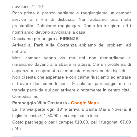
nuvoloso 7°- 10°
Poco prima di pranzo partiamo e raggiungiamo un camper
service a 7 km di distanza. Non abbiamo una meta
prestabilita. Dobbiamo raggiungere Roma fra tre giorni ed i
nostri amici devono avvicinarsi a casa.
Decidiamo per un giro a
FIRENZE
.
Arrivati al
Park Villa Costanza
abbiamo dei problemi ad
entrare.
Molti camper vanno via ma noi non demordiamo e
rimaniamo davanti alla sbarra in attesa. C’è un problema di
capienza ma soprattutto di mancata erogazione dei biglietti.
Non ci resta che aspettare e con calma riusciamo ad entrare
e trovare due comodi posti. È solo un parcheggio ma la
tranvia parte da qui per arrivare direttamente in centro città.
Comodissimo.
Parcheggio Villa Costanza -
Google Maps
La Tranvia parte ogni 10’ e arriva a Santa Maria Novella, il
biglietto costa € 1,50/90’ e si acquista in loco.
Costo parcheggio per i camper €10,00, per i furgonati €7,00
/24h.