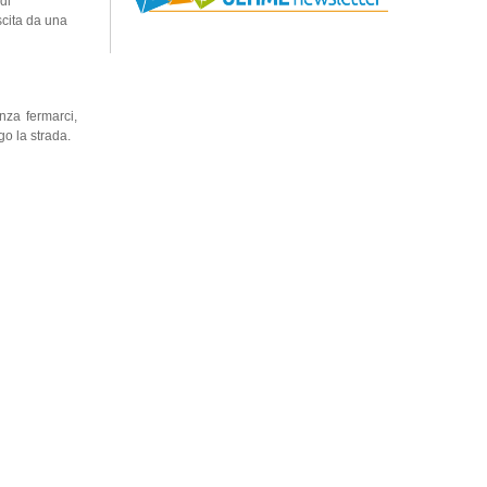
di
scita da una
nza fermarci,
o la strada.