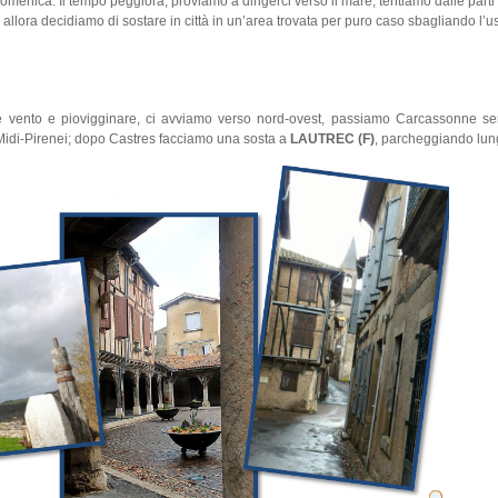
omenica. Il tempo peggiora, proviamo a dirigerci verso il mare, tentiamo dalle parti 
e allora decidiamo di sostare in città in un’area trovata per puro caso sbagliando l’u
re vento e piovigginare, ci avviamo verso nord-ovest, passiamo Carcassonne se
Midi-Pirenei; dopo Castres facciamo una sosta a
LAUTREC (F)
, parcheggiando lung