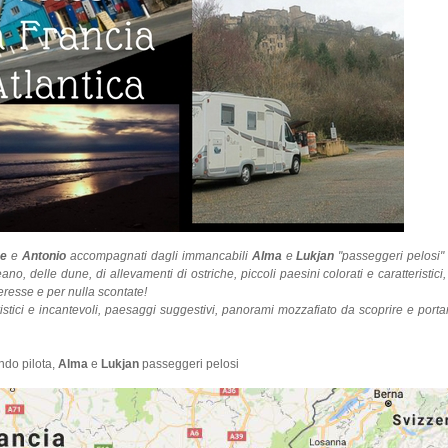
e
e
Antonio
accompagnati dagli immancabili
Alma
e
Lukjan
"passeggeri pelosi" 
eano, delle dune, di allevamenti di ostriche, piccoli paesini colorati e caratteristic
teresse e per nulla scontate!
eristici e incantevoli, paesaggi suggestivi, panorami mozzafiato da scoprire e port
ndo pilota,
Alma
e
Lukjan
passeggeri pelosi