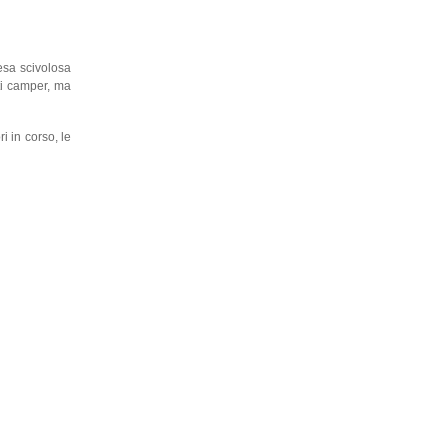
esa scivolosa
ti camper, ma
i in corso, le