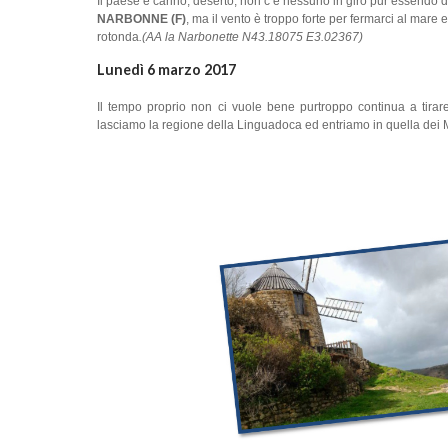
Il paese è carino, deserto, non c’è nessuno in giro pur essendo d
NARBONNE (F)
, ma il vento è troppo forte per fermarci al mare 
rotonda
.(AA la Narbonette N43.18075 E3.02367)
Lunedì 6 marzo 2017
Il tempo proprio non ci vuole bene purtroppo continua a tira
lasciamo la regione della Linguadoca ed entriamo in quella dei 