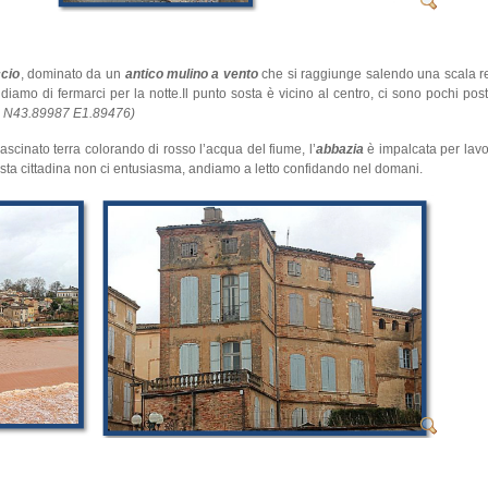
ccio
, dominato da un
antico mulino a vento
che si raggiunge salendo una scala r
iamo di fermarci per la notte.Il punto sosta è vicino al centro, ci sono pochi pos
s N43.89987 E1.89476)
rascinato terra colorando di rosso l’acqua del fiume, l’
abbazia
è impalcata per lavor
sta cittadina non ci entusiasma, andiamo a letto confidando nel domani.