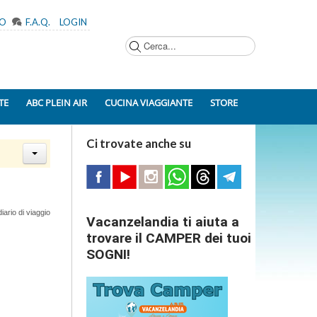
MO
F.A.Q.
LOGIN
Cerca...
TE
ABC PLEIN AIR
CUCINA VIAGGIANTE
STORE
Ci trovate anche su
iario di viaggio
Vacanzelandia ti aiuta a
trovare il CAMPER dei tuoi
SOGNI!