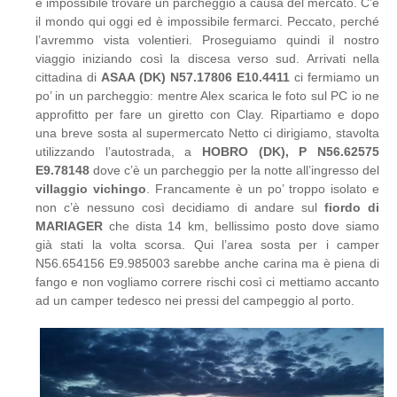
è impossibile trovare un parcheggio a causa del mercato. C’è
il mondo qui oggi ed è impossibile fermarci. Peccato, perché
l’avremmo vista volentieri. Proseguiamo quindi il nostro
viaggio iniziando così la discesa verso sud. Arrivati nella
cittadina di
ASAA (DK)
N57.17806 E10.4411
ci fermiamo un
po’ in un parcheggio: mentre Alex scarica le foto sul PC io ne
approfitto per fare un giretto con Clay. Ripartiamo e dopo
una breve sosta al supermercato Netto ci dirigiamo, stavolta
utilizzando l’autostrada, a
HOBRO (DK), P N56.62575
E9.78148
dove c’è un parcheggio per la notte all’ingresso del
villaggio vichingo
. Francamente è un po’ troppo isolato e
non c’è nessuno così decidiamo di andare sul
fiordo di
MARIAGER
che dista 14 km, bellissimo posto dove siamo
già stati la volta scorsa. Qui l’area sosta per i camper
N56.654156 E9.985003 sarebbe anche carina ma è piena di
fango e non vogliamo correre rischi così ci mettiamo accanto
ad un camper tedesco nei pressi del campeggio al porto.