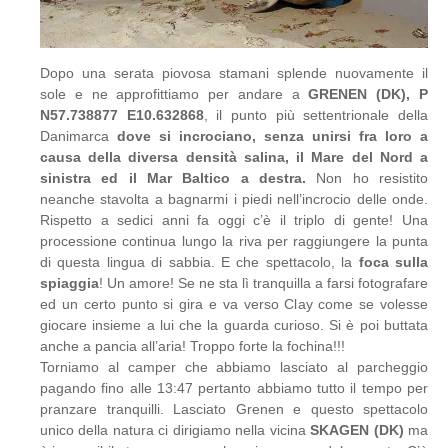
Dopo una serata piovosa stamani splende nuovamente il
sole e ne approfittiamo per andare a
GRENEN (DK), P
N57.738877 E10.632868
, il punto più settentrionale della
Danimarca
dove si incrociano, senza unirsi fra loro a
causa della diversa densità salina, il Mare del Nord a
sinistra ed il Mar Baltico a destra.
Non ho resistito
neanche stavolta a bagnarmi i piedi nell’incrocio delle onde.
Rispetto a sedici anni fa oggi c’è il triplo di gente! Una
processione continua lungo la riva per raggiungere la punta
di questa lingua di sabbia. E che spettacolo, la
foca sulla
spiaggia
! Un amore! Se ne sta lì tranquilla a farsi fotografare
ed un certo punto si gira e va verso Clay come se volesse
giocare insieme a lui che la guarda curioso. Si è poi buttata
anche a pancia all’aria! Troppo forte la fochina!!!
Torniamo al camper che abbiamo lasciato al parcheggio
pagando fino alle 13:47 pertanto abbiamo tutto il tempo per
pranzare tranquilli. Lasciato Grenen e questo spettacolo
unico della natura ci dirigiamo nella vicina
SKAGEN (DK)
ma