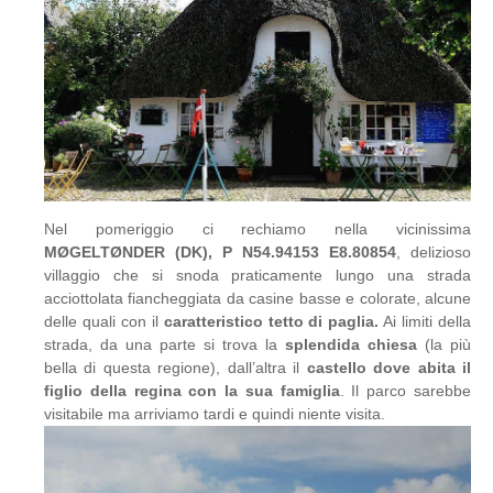
Nel pomeriggio ci rechiamo nella vicinissima
MØGELTØNDER (DK), P N54.94153 E8.80854
, delizioso
villaggio che si snoda praticamente lungo una strada
acciottolata fiancheggiata da casine basse e colorate, alcune
delle quali con il
caratteristico tetto di paglia.
Ai limiti della
strada, da una parte si trova la
splendida chiesa
(la più
bella di questa regione), dall’altra il
castello dove abita il
figlio della regina con la sua famiglia
. Il parco sarebbe
visitabile ma arriviamo tardi e quindi niente visita.