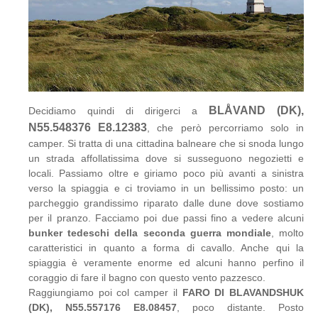
BLÅVAND (DK),
Decidiamo quindi di dirigerci a
N55.548376 E8.12383
, che però percorriamo solo in
camper. Si tratta di una cittadina balneare che si snoda lungo
un strada affollatissima dove si susseguono negozietti e
locali. Passiamo oltre e giriamo poco più avanti a sinistra
verso la spiaggia e ci troviamo in un bellissimo posto: un
parcheggio grandissimo riparato dalle dune dove sostiamo
per il pranzo. Facciamo poi due passi fino a vedere alcuni
bunker tedeschi della seconda guerra mondiale
, molto
caratteristici in quanto a forma di cavallo. Anche qui la
spiaggia è veramente enorme ed alcuni hanno perfino il
coraggio di fare il bagno con questo vento pazzesco.
Raggiungiamo poi col camper il
FARO DI BLAVANDSHUK
(DK), N55.557176 E8.08457
, poco distante. Posto