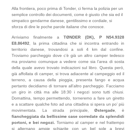
Alla frontiera, poco prima di Tonder, ci ferma la polizia per un
semplice controllo dei documenti, come è giusto che sia ed il
simpatico gendarme danese, gentilissimo e cordiale, si
sforza di dire le poche parole italiane che conosce.
Arriviamo finalmente a
TØNDER (DK), P N54.9328
E8.86492
, la prima cittadina che si incontra entrando in
territorio danese, trovandosi a soli 4 km dal confine.
Troviamo parcheggio dove c’è già un altro camper tedesco
ma proviamo comunque a vedere come sia l’area di sosta
della quale avevo trovato indicazioni sul libro. Questa però,
già affollata di camper, si trova adiacente al campeggio ed il
terreno, a causa della pioggia, presenta fango e acqua
pertanto decidiamo di tornare all’altro parcheggio. Facciamo
un giro in città ma alle 18:30 i negozi sono tutti chiusi.
Domattina, tempo permettendo, torneremo a fare un giretto
e a scattare qualche foto ad una cittadina si spera un po’ più
movimentata. La strada principale,
Østergade
, è
fiancheggiata da bellissime case corredate da splendidi
portoni, e bei negozi.
Torniamo al camper e nel frattempo
si alternano ampie schiarite con un bel sole a brevi