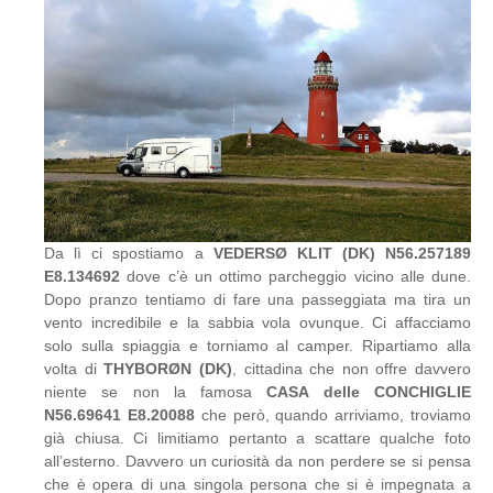
Da lì ci spostiamo a
VEDERSØ KLIT (DK) N56.257189
E8.134692
dove c’è un ottimo parcheggio vicino alle dune.
Dopo pranzo tentiamo di fare una passeggiata ma tira un
vento incredibile e la sabbia vola ovunque. Ci affacciamo
solo sulla spiaggia e torniamo al camper. Ripartiamo alla
volta di
THYBORØN (DK)
, cittadina che non offre davvero
niente se non la famosa
CASA delle CONCHIGLIE
N56.69641 E8.20088
che però, quando arriviamo, troviamo
già chiusa. Ci limitiamo pertanto a scattare qualche foto
all’esterno. Davvero un curiosità da non perdere se si pensa
che è opera di una singola persona che si è impegnata a