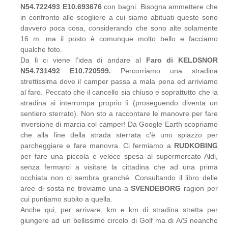
N54.722493 E10.693676
con bagni. Bisogna ammettere che
in confronto alle scogliere a cui siamo abituati queste sono
davvero poca cosa, considerando che sono alte solamente
16 m. ma il posto è comunque molto bello e facciamo
qualche foto.
Da lì ci viene l’idea di andare al
Faro di KELDSNOR
N54.731492 E10.720599.
Percorriamo una stradina
strettissima dove il camper passa a mala pena ed arriviamo
al faro. Peccato che il cancello sia chiuso e soprattutto che la
stradina si interrompa proprio lì (proseguendo diventa un
sentiero sterrato). Non sto a raccontare le manovre per fare
inversione di marcia col camper! Da Google Earth scopriamo
che alla fine della strada sterrata c’è uno spiazzo per
parcheggiare e fare manovra. Ci fermiamo a
RUDKOBING
per fare una piccola e veloce spesa al supermercato Aldi,
senza fermarci a visitare la cittadina che ad una prima
occhiata non ci sembra granchè. Consultando il libro delle
aree di sosta ne troviamo una a
SVENDEBORG
ragion per
cui puntiamo subito a quella.
Anche qui, per arrivare, km e km di stradina stretta per
giungere ad un bellissimo circolo di Golf ma di A/S neanche