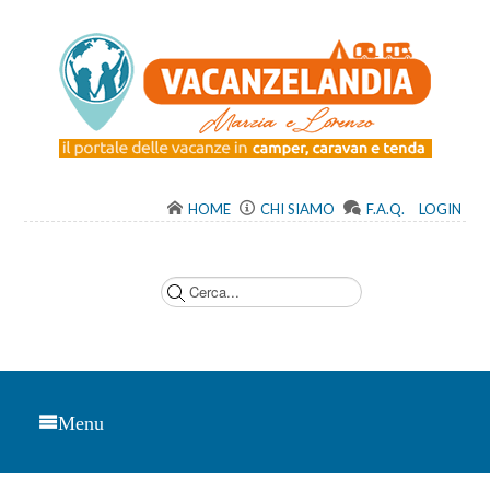
HOME
CHI SIAMO
F.A.Q.
LOGIN
C
e
r
c
a
.
.
.
Menu