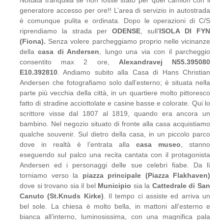
Nottata tranquilla se non fosse stato per quel camion con il
generatore accesso per ore!! L’area di servizio in autostrada
è comunque pulita e ordinata. Dopo le operazioni di C/S
riprendiamo la strada per
ODENSE
, sull’
ISOLA DI FYN
(Fiona).
Senza volere parcheggiamo proprio nelle vicinanze
della
casa di Andersen
, lungo una via con il parcheggio
consentito max 2 ore,
Alexandravej N55.395080
E10.392810
. Andiamo subito alla Casa di Hans Christian
Andersen che fotografiamo solo dall’esterno; è situata nella
parte più vecchia della città, in un quartiere molto pittoresco
fatto di stradine acciottolate e casine basse e colorate. Qui lo
scrittore visse dal 1807 al 1819, quando era ancora un
bambino. Nel negozio situato di fronte alla casa acquistiamo
qualche souvenir. Sul dietro della casa, in un piccolo parco
dove in realtà è l’entrata alla
casa museo
, stanno
eseguendo sul palco una recita cantata con il protagonista
Andersen ed i personaggi delle sue celebri fiabe. Da lì
torniamo verso la
piazza principale (Piazza Flakhaven)
dove si trovano sia il bel
Municipio
sia la
Cattedrale di San
Canuto (St.Knuds Kirke)
. Il tempo ci assiste ed arriva un
bel sole. La chiesa è molto bella, in mattoni all’esterno e
bianca all’interno, luminosissima, con una magnifica pala