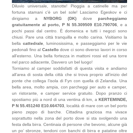
Diluvio universale, stanotte! Pioggia a catinelle ma per
fortuna stamani c’è un bel sole! Lasciamo Egeskov e ci
dirigiamo a
NYBORG (DK)
dove
parcheggiamo
gratuitamente al porto, P N 55.309509 E10.790706
, e a
pochi passi dal centro. È domenica e tutti i negozi sono
chiusi. Pare una città tranquilla e molto carina. Visitiamo la
bella
cattedrale
, luminosissima, e passeggiamo per le vie
pedonali fino al
Castello
dove ci sono diverso lavori in corso
all’esterno. Una bella fortezza in mattoni rossi ed una torre
nel parco adiacente, Davvero un bel luogo!
Torniamo al camper soddisfatti di questa visita e andiamo
all’area di sosta della città che si trova proprio all’inizio del
ponte che collega l’isola di Fyn con quella di Zelandia. Una
bella area, molto ampia, con parcheggi per auto e camper,
un ristorante, e camper service gratuito. Dopo pranzo ci
spostiamo più a nord di una ventina di km, a
KERTEMINDE,
P N 55.451240 E10.664703
, località di mare con un bel porto
pieno zeppo di barche. Cittadina graziosa ma vivace
soprattutto nella zona del porto dove si sta svolgendo una
festa della birra. Centinaia di persone che bevono, alcune già
un po’ sbronze, tendoni con banchi di birra e patatine oltre