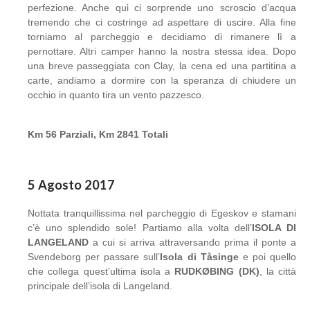
perfezione. Anche qui ci sorprende uno scroscio d’acqua
tremendo che ci costringe ad aspettare di uscire. Alla fine
torniamo al parcheggio e decidiamo di rimanere lì a
pernottare. Altri camper hanno la nostra stessa idea. Dopo
una breve passeggiata con Clay, la cena ed una partitina a
carte, andiamo a dormire con la speranza di chiudere un
occhio in quanto tira un vento pazzesco.
Km 56 Parziali, Km 2841 Totali
5 Agosto 2017
Nottata tranquillissima nel parcheggio di Egeskov e stamani
c’è uno splendido sole! Partiamo alla volta dell’
ISOLA DI
LANGELAND
a cui si arriva attraversando prima il ponte a
Svendeborg per passare sull’
Isola di Tåsinge
e poi quello
che collega quest’ultima isola a
RUDKØBING (DK)
, la città
principale dell’isola di Langeland.