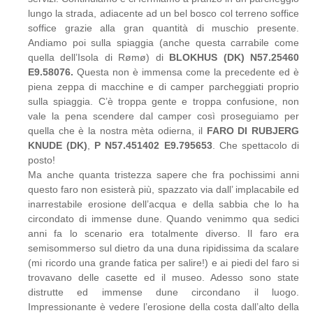
lungo la strada, adiacente ad un bel bosco col terreno soffice
soffice grazie alla gran quantità di muschio presente.
Andiamo poi sulla spiaggia (anche questa carrabile come
quella dell’Isola di Rømø) di
BLOKHUS (DK) N57.25460
E9.58076.
Questa non è immensa come la precedente ed è
piena zeppa di macchine e di camper parcheggiati proprio
sulla spiaggia. C’è troppa gente e troppa confusione, non
vale la pena scendere dal camper così proseguiamo per
quella che è la nostra mèta odierna, il
FARO DI RUBJERG
KNUDE (DK)
,
P N57.451402 E9.795653
. Che spettacolo di
posto!
Ma anche quanta tristezza sapere che fra pochissimi anni
questo faro non esisterà più, spazzato via dall’ implacabile ed
inarrestabile erosione dell’acqua e della sabbia che lo ha
circondato di immense dune. Quando venimmo qua sedici
anni fa lo scenario era totalmente diverso. Il faro era
semisommerso sul dietro da una duna ripidissima da scalare
(mi ricordo una grande fatica per salire!) e ai piedi del faro si
trovavano delle casette ed il museo. Adesso sono state
distrutte ed immense dune circondano il luogo.
Impressionante è vedere l’erosione della costa dall’alto della