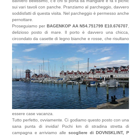
davvero bellissimo, c’è chi si porta da mangiare e fa il picnic
sui vari tavoli con panche. Pranziamo al parcheggio, davvero
soddisfatti di questa visita. Nel parcheggio è permesso anche
pernottare.
Proseguiamo per
BAGENKOP AA N54.751799 E10.676707
,
delizioso posto di mare. Il porto è davvero una chicca,
circondato da casette di legno bianche e rosse, che risultano
essere case vacanza.
Tutto perfetto, ovviamente. Ci godiamo questo posto con una
sana punta di invidia! Pochi km di stradina stretta di
campagna e arriviamo alle
scogliere di DOVNSKLINT, P