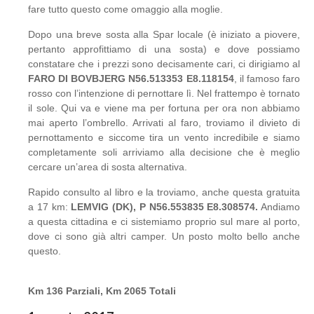
fare tutto questo come omaggio alla moglie.
Dopo una breve sosta alla Spar locale (è iniziato a piovere,
pertanto approfittiamo di una sosta) e dove possiamo
constatare che i prezzi sono decisamente cari, ci dirigiamo al
FARO DI BOVBJERG N56.513353 E8.118154
, il famoso faro
rosso con l’intenzione di pernottare lì. Nel frattempo è tornato
il sole. Qui va e viene ma per fortuna per ora non abbiamo
mai aperto l’ombrello. Arrivati al faro, troviamo il divieto di
pernottamento e siccome tira un vento incredibile e siamo
completamente soli arriviamo alla decisione che è meglio
cercare un’area di sosta alternativa.
Rapido consulto al libro e la troviamo, anche questa gratuita
a 17 km:
LEMVIG (DK), P N56.553835 E8.308574.
Andiamo
a questa cittadina e ci sistemiamo proprio sul mare al porto,
dove ci sono già altri camper. Un posto molto bello anche
questo.
Km 136 Parziali, Km 2065 Totali