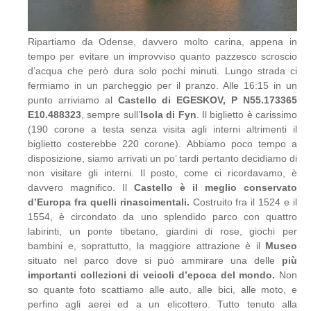
Ripartiamo da Odense, davvero molto carina, appena in
tempo per evitare un improvviso quanto pazzesco scroscio
d’acqua che però dura solo pochi minuti. Lungo strada ci
fermiamo in un parcheggio per il pranzo. Alle 16:15 in un
punto arriviamo al
Castello di EGESKOV, P N55.173365
E10.488323
, sempre sull’
Isola di Fyn
. Il biglietto è carissimo
(190 corone a testa senza visita agli interni altrimenti il
biglietto costerebbe 220 corone). Abbiamo poco tempo a
disposizione, siamo arrivati un po’ tardi pertanto decidiamo di
non visitare gli interni. Il posto, come ci ricordavamo, è
davvero magnifico. Il
Castello è il meglio conservato
d’Europa fra quelli rinascimentali.
Costruito fra il 1524 e il
1554, è circondato da uno splendido parco con quattro
labirinti, un ponte tibetano, giardini di rose, giochi per
bambini e, soprattutto, la maggiore attrazione è il
Museo
situato nel parco dove si può ammirare una delle
più
importanti collezioni di veicoli d’epoca del mondo.
Non
so quante foto scattiamo alle auto, alle bici, alle moto, e
perfino agli aerei ed a un elicottero. Tutto tenuto alla