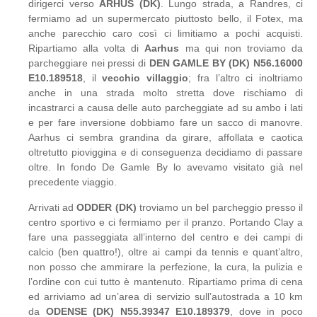
dirigerci verso
ÅRHUS (DK)
. Lungo strada, a Randres, ci
fermiamo ad un supermercato piuttosto bello, il Fotex, ma
anche parecchio caro così ci limitiamo a pochi acquisti.
Ripartiamo alla volta di
Aarhus
ma qui non troviamo da
parcheggiare nei pressi di
DEN GAMLE BY (DK) N56.16000
E10.189518
, il
vecchio villaggio
; fra l’altro ci inoltriamo
anche in una strada molto stretta dove rischiamo di
incastrarci a causa delle auto parcheggiate ad su ambo i lati
e per fare inversione dobbiamo fare un sacco di manovre.
Aarhus ci sembra grandina da girare, affollata e caotica
oltretutto pioviggina e di conseguenza decidiamo di passare
oltre. In fondo De Gamle By lo avevamo visitato già nel
precedente viaggio.
Arrivati ad
ODDER (DK)
troviamo un bel parcheggio presso il
centro sportivo e ci fermiamo per il pranzo. Portando Clay a
fare una passeggiata all’interno del centro e dei campi di
calcio (ben quattro!), oltre ai campi da tennis e quant’altro,
non posso che ammirare la perfezione, la cura, la pulizia e
l’ordine con cui tutto è mantenuto. Ripartiamo prima di cena
ed arriviamo ad un’area di servizio sull’autostrada a 10 km
da
ODENSE (DK) N55.39347 E10.189379
, dove in poco