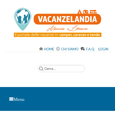
HOME
CHI SIAMO
F.A.Q.
LOGIN
C
e
r
c
a
.
.
.
Menu