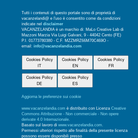
Tutti i contenuti di questo portale sono di proprietà di
vacanzelandi@ e l'uso è consentito come da condizioni
indicate nel
disclaimer
VACANZELANDIA è un marchio di: MaLo Creative Lab di
Mazzoni Marzia Via Luigi Galvani, 9 - 44042 Cento (FE)
P.I. 01773780380 - C.F. MZZMRZ66M70C469O -
email:
info@vacanzelandia.com
Cookies Policy
Cookies Policy
Cookies Policy
IT
EN
FR
Cookies Policy
Cookies Policy
DE
ES
Aggiorna le preferenze sui cookie
www.vacanzelandia.com
è distribuito con Licenza
Creative
Commons Attribuzione - Non commerciale - Non opere
derivate 4.0 Internazionale
.
Basato sul lavoro di
www.vacanzelandia.com
.
Permessi ulteriori rispetto alle finalità della presente licenza
possono essere disponibili presso