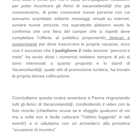
per poter incontrare gli Amici di vacanzelandi@ che già
conoscevamo, di poter conoscere nuove persone con cui
avevamo scambiato soltanto messaggi virtuali su internet,
avviare nuove amicizie, ma soprattutto abbiamo avuto la
conferma che una fiera del camper che si rispetti deve
completare l'offerta al pubblico proponendo
itinerari e
suggerimenti
per dove trascorrere le proprie vacanze, ecco
così il successo che il
padiglione 2
nella sezione “
percorsi e
mete
” ha avuto dove i numerosi visitatori sempre di più si
sono interessati a quanto proposto e lo stand di
Vacanzelandi@, quale sito di promozione turistica, ha trovato
la propria idonea collocazione.
Concludiamo questa nostra avventura a Parma ringraziando
tutti gli Amici di Vacanzelandi@, condividendo il video con le
foto ricordo (chiediamo scusa se è sfuggito qualcuno di voi
ma a volte non è facile catturare "l'attimo fuggente" in tali
eventi!) e vi salutiamo con un arrivederci alla prossima
“occasione di incontro”.