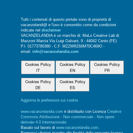
Tutti i contenuti di questo portale sono di proprietà di
vacanzelandi@ e l'uso è consentito come da condizioni
indicate nel
disclaimer
VACANZELANDIA è un marchio di: MaLo Creative Lab di
Mazzoni Marzia Via Luigi Galvani, 9 - 44042 Cento (FE)
P.I. 01773780380 - C.F. MZZMRZ66M70C469O -
email:
info@vacanzelandia.com
Cookies Policy
Cookies Policy
Cookies Policy
IT
EN
FR
Cookies Policy
Cookies Policy
DE
ES
Aggiorna le preferenze sui cookie
www.vacanzelandia.com
è distribuito con Licenza
Creative
Commons Attribuzione - Non commerciale - Non opere
derivate 4.0 Internazionale
.
Basato sul lavoro di
www.vacanzelandia.com
.