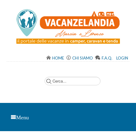
HOME
CHI SIAMO
F.A.Q.
LOGIN
C
e
r
c
a
.
.
.
Menu